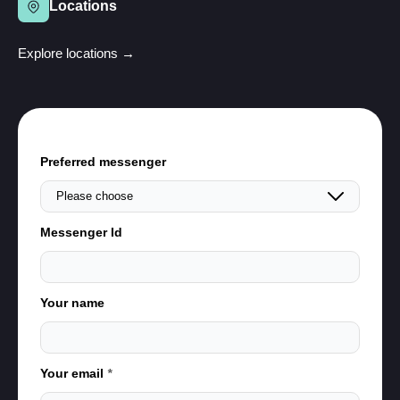
Locations
Explore locations →
Preferred messenger
Messenger Id
Your name
Your email
*