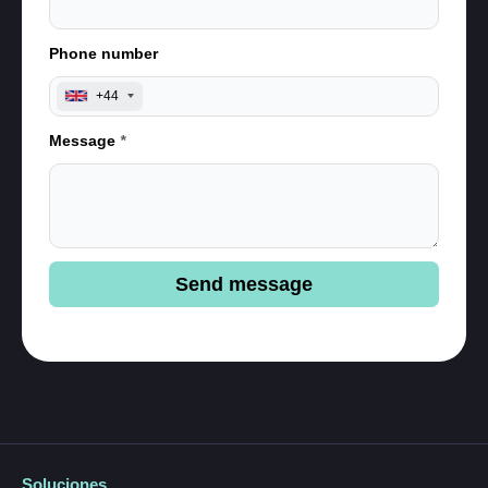
Phone number
+44
Message
*
Send message
Soluciones