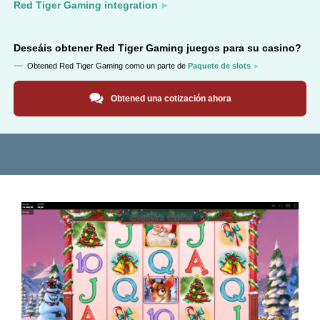
Red Tiger Gaming integration
Deseáis obtener
Red Tiger Gaming
juegos para su casino?
Obtened
Red Tiger Gaming
como un parte de
Paquete de slots
Obtened una cotización ahora