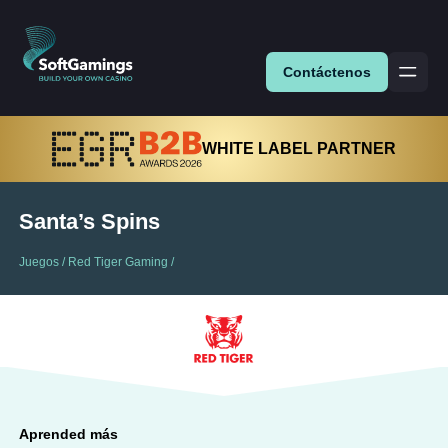
Contáctenos
WHITE LABEL PARTNER
Santa’s Spins
Juegos
/
Red Tiger Gaming
/
Aprended más