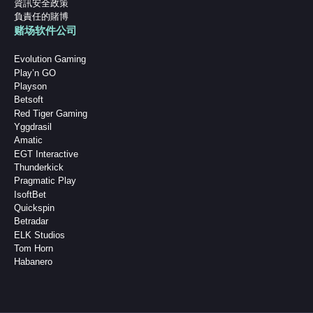
資訊安全政策
負責任的賭博
赌场软件公司
Evolution Gaming
Play’n GO
Playson
Betsoft
Red Tiger Gaming
Yggdrasil
Amatic
EGT Interactive
Thunderkick
Pragmatic Play
IsoftBet
Quickspin
Betradar
ELK Studios
Tom Horn
Habanero