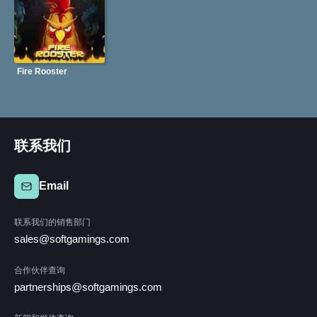
Fire Rooster
联系我们
Email
联系我们的销售部门
sales@softgamings.com
合作伙伴查询
partnerships@softgamings.com