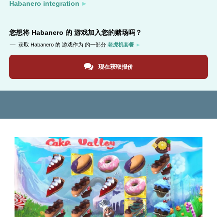
Habanero integration
您想将
Habanero
的 游戏加入您的赌场吗？
获取
Habanero
的 游戏作为 的一部分
老虎机套餐
现在获取报价