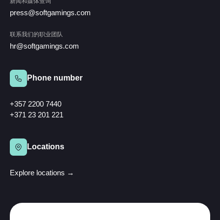
新闻和媒体查询
press@softgamings.com
联系我们的职业团队
hr@softgamings.com
Phone number
+357 2200 7440
+371 23 201 221
Locations
Explore locations →