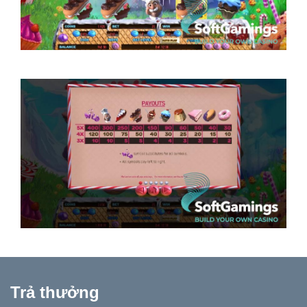
Trả thưởng