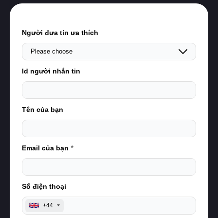
Người đưa tin ưa thích
Id người nhắn tin
Tên của bạn
Email của bạn
*
Số điện thoại
+44