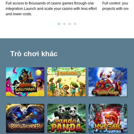
Full access to thousands of casino games through one
Full control: your 
integration.Launch and scale your casino with less effort
projects with one so
and lower costs.
Trò chơi khác