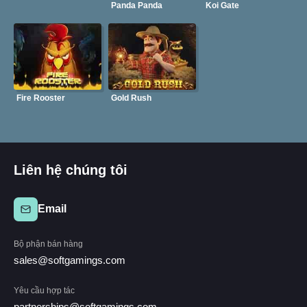
Panda Panda
Koi Gate
Fire Rooster
Gold Rush
Liên hệ chúng tôi
Email
Bộ phận bán hàng
sales@softgamings.com
Yêu cầu hợp tác
partnerships@softgamings.com