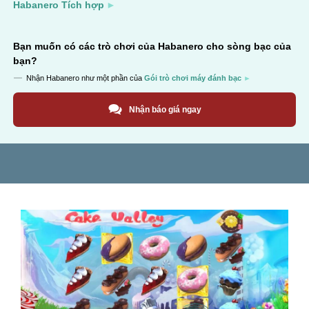
Habanero Tích hợp
Bạn muốn có các trò chơi của
Habanero
cho sòng bạc của
bạn?
Nhận
Habanero
như một phần của
Gói trò chơi máy đánh bạc
Nhận báo giá ngay