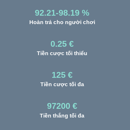
92.21-98.19 %
Hoàn trả cho người chơi
0.25 €
Tiền cược tối thiểu
125 €
Tiền cược tối đa
97200 €
Tiền thắng tối đa