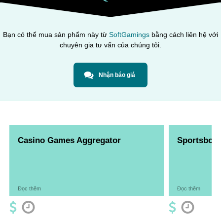
Bạn có thể mua sản phẩm này từ
SoftGamings
bằng cách liên hệ với
chuyên gia tư vấn của chúng tôi.
Nhận báo giá
Casino Games Aggregator
Sportsbook
Đọc thêm
Đọc thêm