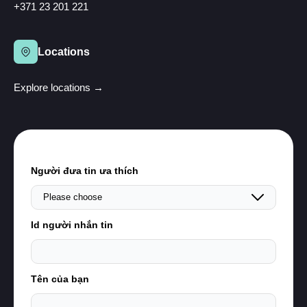
+371 23 201 221
Locations
Explore locations →
Người đưa tin ưa thích
Id người nhắn tin
Tên của bạn