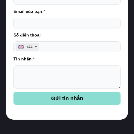
Email của bạn
*
Số điện thoại
+44
Tin nhắn
*
Gửi tin nhắn