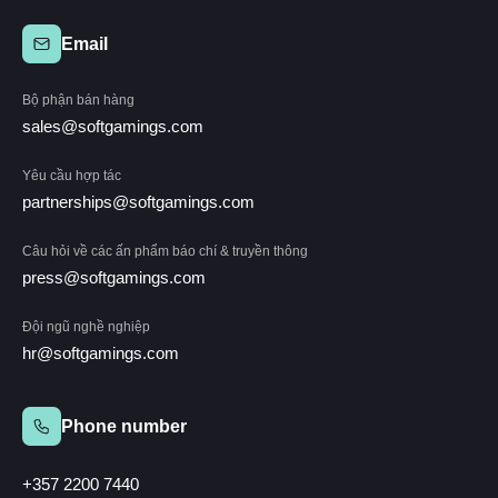
Email
Bộ phận bán hàng
sales@softgamings.com
Yêu cầu hợp tác
partnerships@softgamings.com
Câu hỏi về các ấn phẩm báo chí & truyền thông
press@softgamings.com
Đội ngũ nghề nghiệp
hr@softgamings.com
Phone number
+357 2200 7440