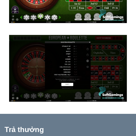
Trả thưởng