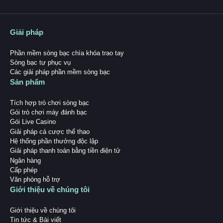
Giải pháp
Phần mềm sòng bạc chìa khóa trao tay
Sòng bạc tự phục vụ
Các giải pháp phần mềm sòng bạc
Sản phẩm
Tích hợp trò chơi sòng bạc
Gói trò chơi máy đánh bạc
Gói Live Casino
Giải pháp cá cược thể thao
Hệ thống phần thưởng độc lập
Giải pháp thanh toán bằng tiền điện tử
Ngân hàng
Cấp phép
Văn phòng hỗ trợ
Giới thiệu về chúng tôi
Giới thiệu về chúng tôi
Tin tức & Bài viết