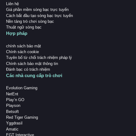
Liên hệ
Giá phần mềm sòng bạc trực tuyến
Cách bắt đầu tạo sòng bạc trực tuyến
Nền tảng trò chơi sòng bạc
Thuật ngữ sòng bạc
Hợp pháp
chính sách bảo mật
Chính sách cookie
Tuyên bố từ chối trách nhiệm pháp lý
Chính sách bảo mật thông tin
Đánh bạc có trách nhiệm
Các nhà cung cấp trò chơi
Evolution Gaming
NetEnt
Play’n GO
Playson
Betsoft
Red Tiger Gaming
Yggdrasil
Amatic
EGT Interactive