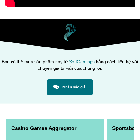
Bạn có thể mua sản phẩm này từ
SoftGamings
bằng cách liên hệ với
chuyên gia tư vấn của chúng tôi.
Nhận báo giá
Casino Games Aggregator
Sportsbook