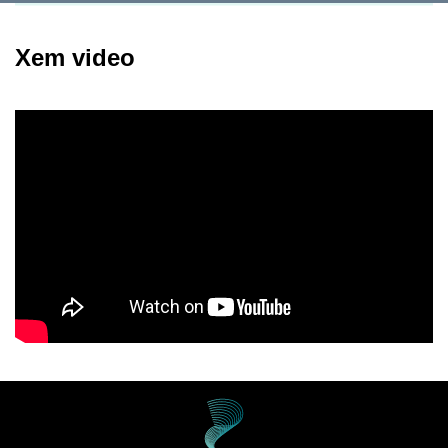
Xem video