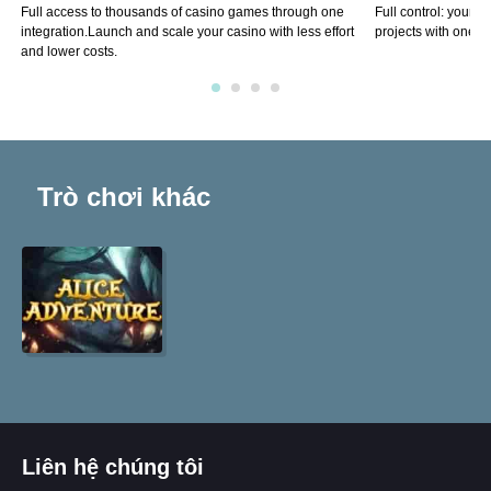
Full access to thousands of casino games through one
Full control: your 
integration.Launch and scale your casino with less effort
projects with one so
and lower costs.
Trò chơi khác
Liên hệ chúng tôi