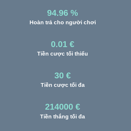
94.96 %
Hoàn trả cho người chơi
0.01 €
Tiền cược tối thiểu
30 €
Tiền cược tối đa
214000 €
Tiền thắng tối đa