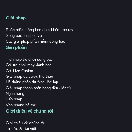
Giải pháp
Phần mềm sòng bạc chìa khóa trao tay
Sòng bạc tự phục vụ
Các giải pháp phần mềm sòng bạc
Sản phẩm
Tích hợp trò chơi sòng bạc
Gói trò chơi máy đánh bạc
Gói Live Casino
Giải pháp cá cược thể thao
Hệ thống phần thưởng độc lập
Giải pháp thanh toán bằng tiền điện tử
Ngân hàng
Cấp phép
Văn phòng hỗ trợ
Giới thiệu về chúng tôi
Giới thiệu về chúng tôi
Tin tức & Bài viết