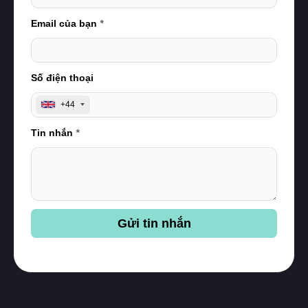
Email của bạn
*
Số điện thoại
+44
Tin nhắn
*
Gửi tin nhắn