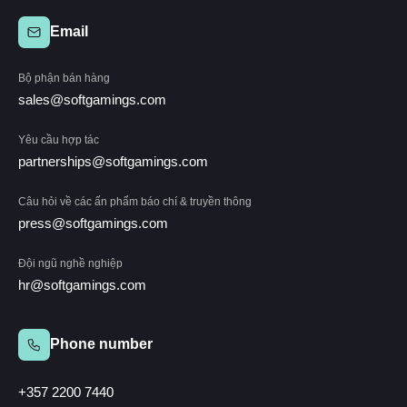
Email
Bộ phận bán hàng
sales@softgamings.com
Yêu cầu hợp tác
partnerships@softgamings.com
Câu hỏi về các ấn phẩm báo chí & truyền thông
press@softgamings.com
Đội ngũ nghề nghiệp
hr@softgamings.com
Phone number
+357 2200 7440