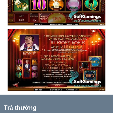
Trả thưởng