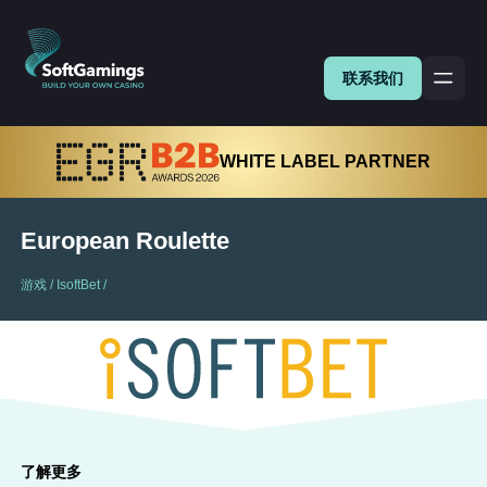
联系我们
WHITE LABEL PARTNER
European Roulette
游戏
/
IsoftBet
/
了解更多