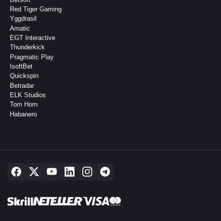
Red Tiger Gaming
Yggdrasil
Amatic
EGT Interactive
Thunderkick
Pragmatic Play
IsoftBet
Quickspin
Betradar
ELK Studios
Tom Horn
Habanero