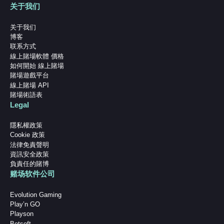
关于我们
关于我们
博客
联系方式
線上賭場軟體 價格
如何開始 線上賭場
賭場遊戲平台
線上賭場 API
賭場術語表
Legal
隱私權政策
Cookie 政策
法律免責聲明
資訊安全政策
負責任的賭博
赌场软件公司
Evolution Gaming
Play’n GO
Playson
Betsoft