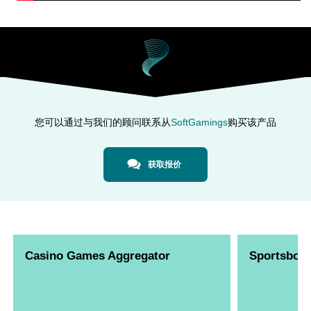
您可以通过与我们的顾问联系从
SoftGamings
购买该产品
获取报价
Casino Games Aggregator
Sportsbook