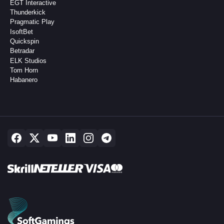
EGT Interactive
Thunderkick
Pragmatic Play
IsoftBet
Quickspin
Betradar
ELK Studios
Tom Horn
Habanero