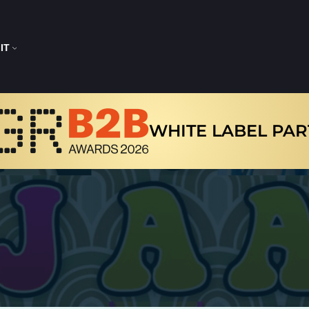
IT
WHITE LABEL PA