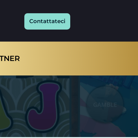
Contattateci
RTNER