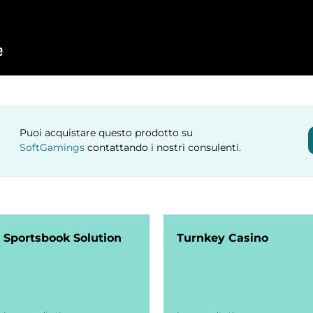
Puoi acquistare questo prodotto su
SoftGamings
contattando i nostri consulenti.
Sportsbook Solution
Turnkey Casino