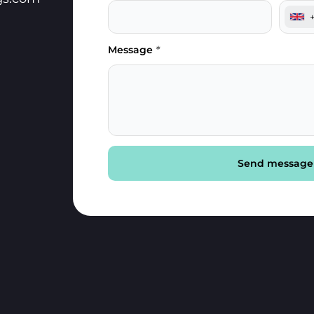
Message
*
Send message