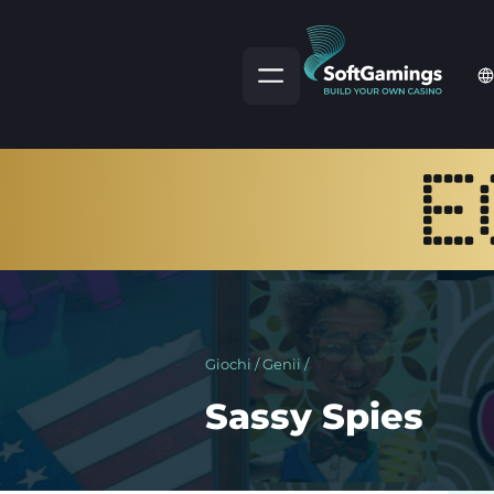
Giochi
/
Genii
/
Sassy Spies