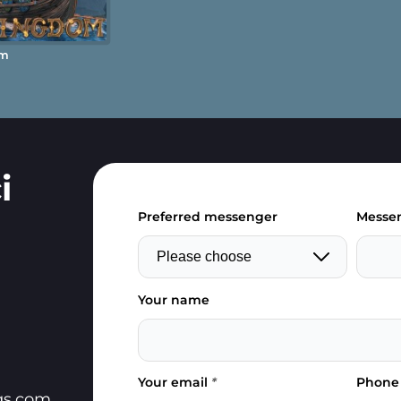
om
i
Preferred messenger
Messen
Your name
Your email
*
Phone
gs.com