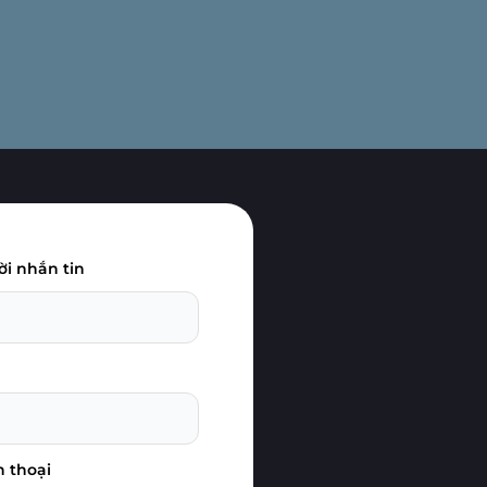
ời nhắn tin
n thoại