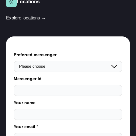
Locations
Explore locations →
Preferred messenger
Messenger Id
Your name
Your email
*