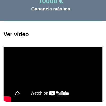
10000 €
Ganancia máxima
Ver vídeo