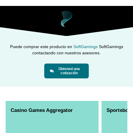
Puede comprar este producto en
SoftGamings
SoftGamings
contactando con nuestros asesores.
Obtened una
cotización
Casino Games Aggregator
Sportsbook