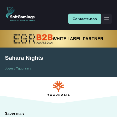
Contacte-nos
WHITE LABEL PARTNER
Sahara Nights
Jogos
/
Yggdrasil
/
Saber mais