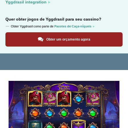
Yggdrasil integration
Quer obter jogos de
Yggdrasil
para seu cassino?
Obter
Yggdrasil
como parte de
Pacotes de Caça-níqueis
Obter um orçamento agora