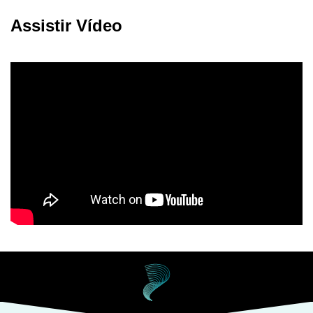
Assistir Vídeo