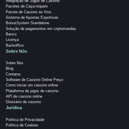
Integração de Jogos de Cassino
Pacotes de Caça-níqueis
Pacote de Cassino ao Vivo
Sistema de Apostas Esportivas
BonusSystem Standalone
Solução de pagamentos em criptomoedas
Banco
Licença
Backoffice
Sobre Nós
Sobre Nós
Blog
Contatos
Software de Cassino Online Preço
Como iniciar um cassino online
Plataforma de jogos de cassino
API de cassino online
Glossário de cassino
Jurídica
Política de Privacidade
Política de Cookies