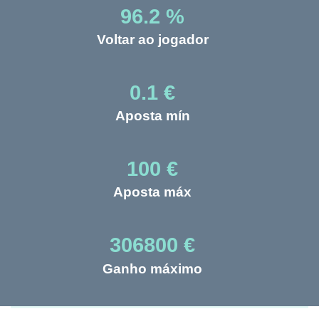
96.2 %
Voltar ao jogador
0.1 €
Aposta mín
100 €
Aposta máx
306800 €
Ganho máximo