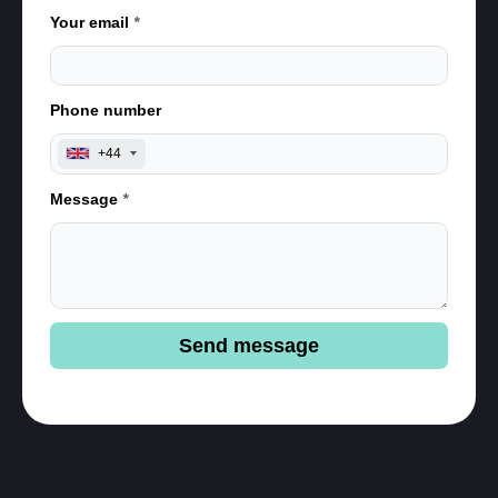
Your email
*
Phone number
+44
Message
*
Send message