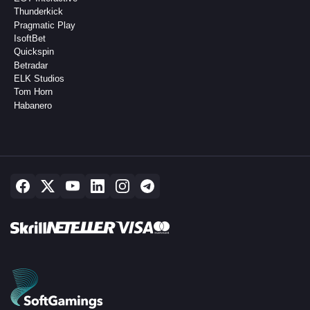
Thunderkick
Pragmatic Play
IsoftBet
Quickspin
Betradar
ELK Studios
Tom Horn
Habanero