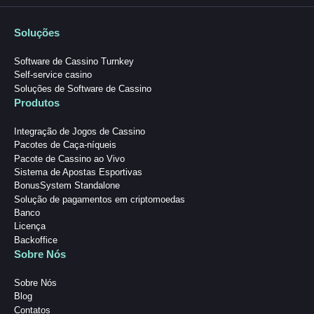
Soluções
Software de Cassino Turnkey
Self-service casino
Soluções de Software de Cassino
Produtos
Integração de Jogos de Cassino
Pacotes de Caça-níqueis
Pacote de Cassino ao Vivo
Sistema de Apostas Esportivas
BonusSystem Standalone
Solução de pagamentos em criptomoedas
Banco
Licença
Backoffice
Sobre Nós
Sobre Nós
Blog
Contatos