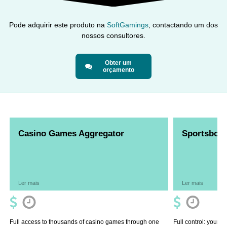
Pode adquirir este produto na
SoftGamings
, contactando um dos
nossos consultores.
Obter um
orçamento
Casino Games Aggregator
Sportsbook
Ler mais
Ler mais
Full access to thousands of casino games through one
Full control: your 