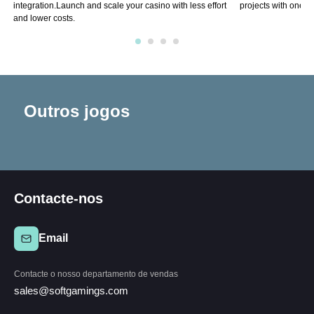
integration.Launch and scale your casino with less effort
projects with one so
and lower costs.
Outros jogos
Contacte-nos
Email
Contacte o nosso departamento de vendas
sales@softgamings.com