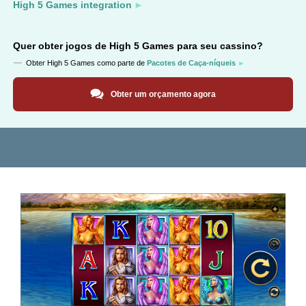
High 5 Games integration
Quer obter jogos de
High 5 Games
para seu cassino?
Obter
High 5 Games
como parte de
Pacotes de Caça-níqueis
Obter um orçamento agora