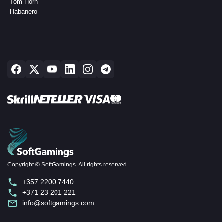
Tom Horn
Habanero
Copyright © SoftGamings. All rights reserved.
+357 2200 7440
+371 23 201 221
info@softgamings.com