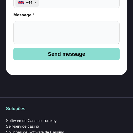
+44
Message
*
Send message
Soluções
Software de Cassino Turnkey
Self-service casino
Soluções de Software de Cassino