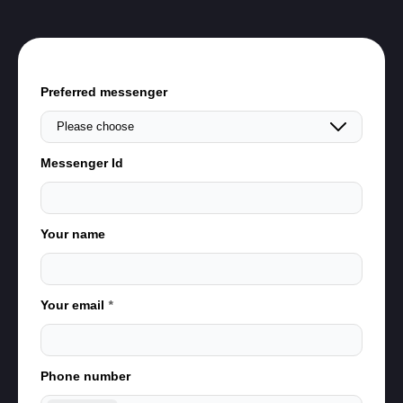
Preferred messenger
Messenger Id
Your name
Your email
*
Phone number