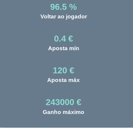
96.5 %
Voltar ao jogador
0.4 €
Aposta mín
120 €
Aposta máx
243000 €
Ganho máximo