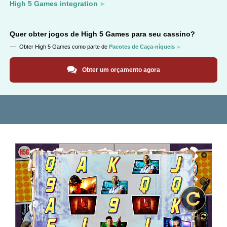
High 5 Games integration
Quer obter jogos de
High 5 Games
para seu cassino?
Obter
High 5 Games
como parte de
Pacotes de Caça-níqueis
Obter um orçamento agora