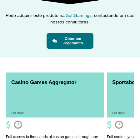
Pode adquirir este produto na
SoftGamings
, contactando um dos
nossos consultores.
Obter um
orçamento
Casino Games Aggregator
Sportsbook
Ler mais
Ler mais
Full access to thousands of casino games through one
Full control: your 