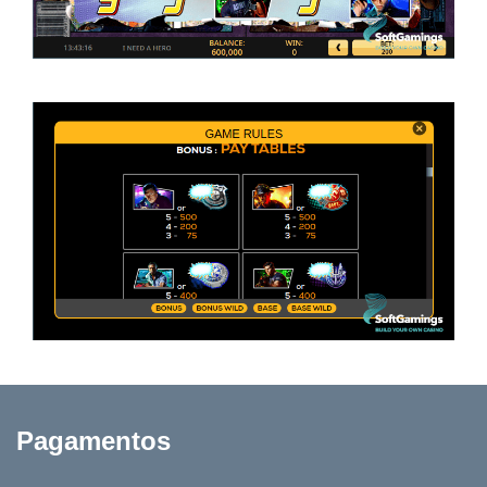
Pagamentos