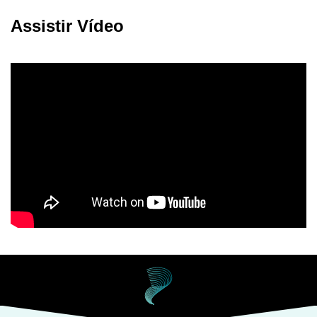
Assistir Vídeo