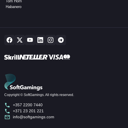
Tom Horn
Habanero
Copyright © SoftGamings. All rights reserved.
+357 2200 7440
+371 23 201 221
info@softgamings.com