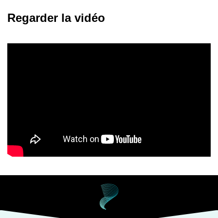
Regarder la vidéo