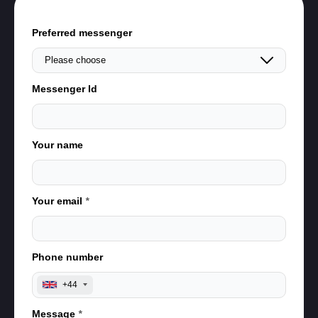
Preferred messenger
Messenger Id
Your name
Your email
*
Phone number
+44
Message
*