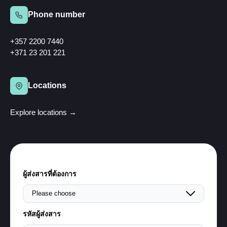
Phone number
+357 2200 7440
+371 23 201 221
Locations
Explore locations →
ผู้ส่งสารที่ต้องการ
รหัสผู้ส่งสาร