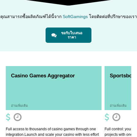
คุณสามารถซื้อผลิตภัณฑ์ได้นี้จาก
SoftGamings
โดยติดต่อที่ปรึกษาของเรา
ขอรับใบเสนอ
ราคา
Casino Games Aggregator
Sportsbook
อ่านเพิ่มเติม
อ่านเพิ่มเติม
Full access to thousands of casino games through one
Full control: your 
integration.Launch and scale your casino with less effort
projects with one so