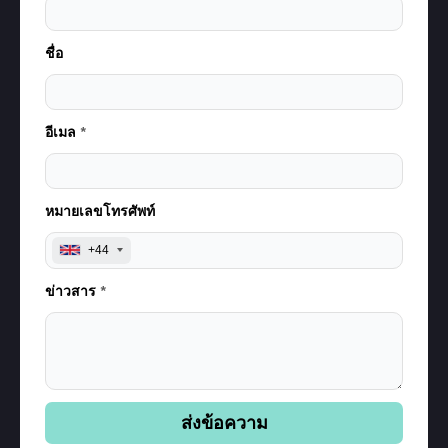
ชื่อ
อีเมล
*
หมายเลขโทรศัพท์
+44
ข่าวสาร
*
ส่งข้อความ