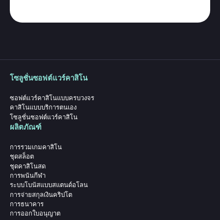
โซลูชั่นซอฟต์แวร์คาสิโน
ซอฟต์แวร์คาสิโนแบบครบวงจร
คาสิโนแบบบริการตนเอง
โซลูชั่นซอฟต์แวร์คาสิโน
ผลิตภัณฑ์
การรวมเกมคาสิโน
ชุดสล็อต
ชุดคาสิโนสด
การพนันกีฬา
ระบบโบนัสแบบสแตนด์อโลน
การจ่ายสกุลเงินคริปโต
การธนาคาร
การออกใบอนุญาต