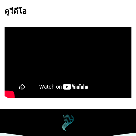
ดูวีดีโอ