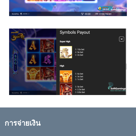
การจ่ายเงิน