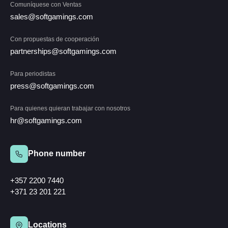
Comuníquese con Ventas
sales@softgamings.com
Con propuestas de cooperación
partnerships@softgamings.com
Para periodistas
press@softgamings.com
Para quienes quieran trabajar con nosotros
hr@softgamings.com
Phone number
+357 2200 7440
+371 23 201 221
Locations