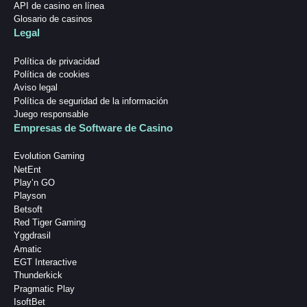
API de casino en línea
Glosario de casinos
Legal
Política de privacidad
Política de cookies
Aviso legal
Política de seguridad de la información
Juego responsable
Empresas de Software de Casino
Evolution Gaming
NetEnt
Play’n GO
Playson
Betsoft
Red Tiger Gaming
Yggdrasil
Amatic
EGT Interactive
Thunderkick
Pragmatic Play
IsoftBet