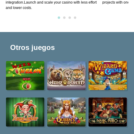
integration.Launch and scale your casino with less effort
projects with one so
and lower costs.
Otros juegos