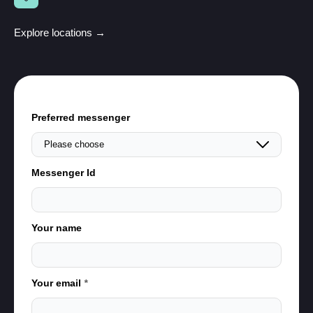
Explore locations →
Preferred messenger
Messenger Id
Your name
Your email
*