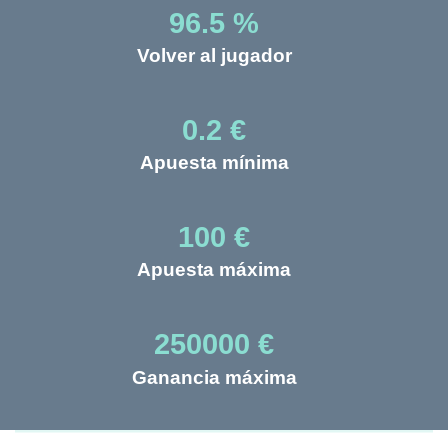
96.5 %
Volver al jugador
0.2 €
Apuesta mínima
100 €
Apuesta máxima
250000 €
Ganancia máxima