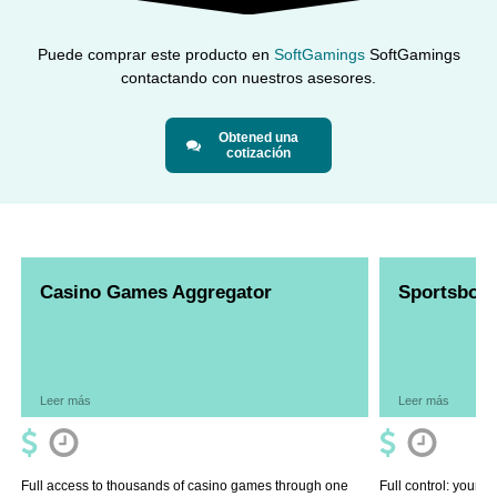
Puede comprar este producto en
SoftGamings
SoftGamings
contactando con nuestros asesores.
Obtened una
cotización
Casino Games Aggregator
Sportsbook
Leer más
Leer más
Full access to thousands of casino games through one
Full control: your 