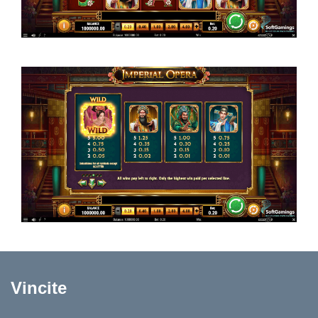
Vincite