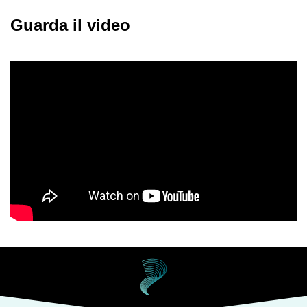
Guarda il video