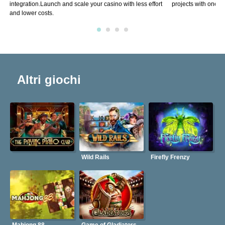
integration.Launch and scale your casino with less effort
projects with one so
and lower costs.
Altri giochi
Wild Rails
Firefly Frenzy