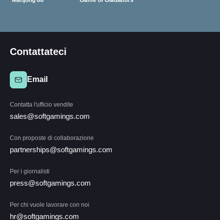
Mahjong 88
Game of Gladiators
Contattateci
Email
Contatta l'ufficio vendite
sales@softgamings.com
Con proposte di collaborazione
partnerships@softgamings.com
Per i giornalisti
press@softgamings.com
Per chi vuole lavorare con noi
hr@softgamings.com