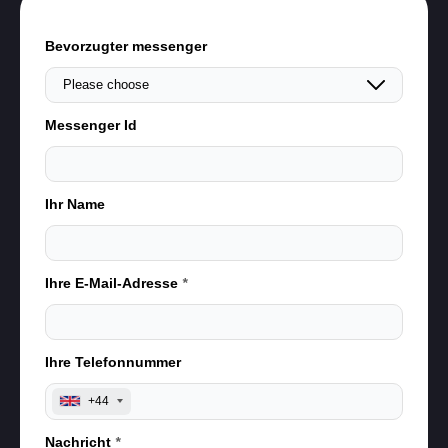
Bevorzugter messenger
Messenger Id
Ihr Name
Ihre E-Mail-Adresse
*
Ihre Telefonnummer
+44
Nachricht
*