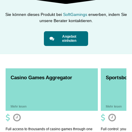
Sie können dieses Produkt bei
SoftGamings
erwerben, indem Sie
unsere Berater kontaktieren.
Angebot
einholen
Casino Games Aggregator
Sportsbook
Mehr lesen
Mehr lesen
Full access to thousands of casino games through one
Full control: your 