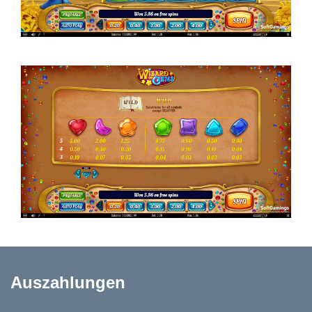
Auszahlungen