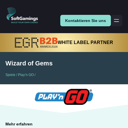
Kontaktieren Sie uns
WHITE LABEL PARTNER
Wizard of Gems
Spiele
/
Play’n GO
/
Mehr erfahren