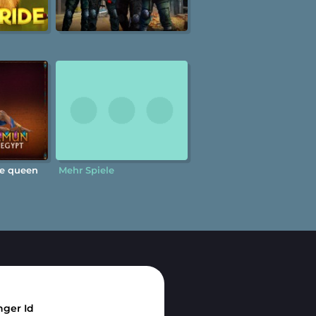
e queen
Mehr Spiele
ger Id