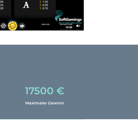
17500 €
Maximaler Gewinn