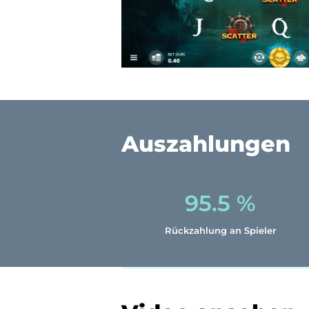
Auszahlungen
95.5 %
Rückzahlung an Spieler