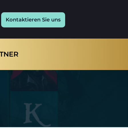
Kontaktieren Sie uns
RTNER