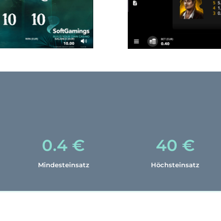
0.4 €
40 €
Mindesteinsatz
Höchsteinsatz