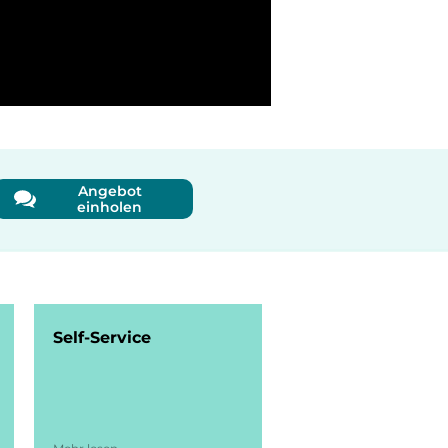
Angebot
einholen
Self-Service