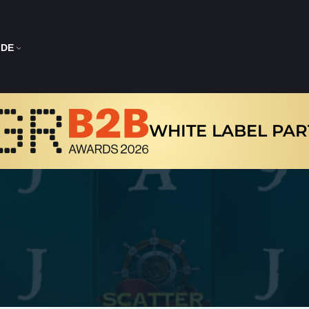
DE
WHITE LABEL PA