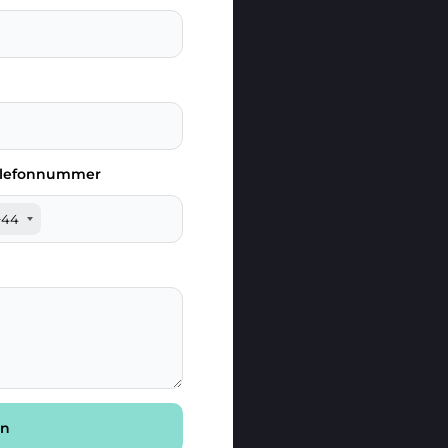
elefonnummer
+44
en