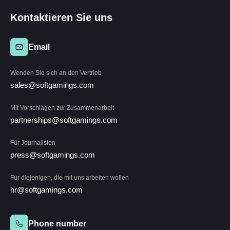
Kontaktieren Sie uns
Email
Wenden Sie sich an den Vertrieb
sales@softgamings.com
Mit Vorschlägen zur Zusammenarbeit
partnerships@softgamings.com
Für Journalisten
press@softgamings.com
Für diejenigen, die mit uns arbeiten wollen
hr@softgamings.com
Phone number