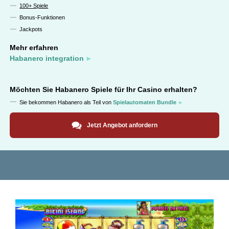
100+ Spiele
Bonus-Funktionen
Jackpots
Mehr erfahren
Habanero integration
Möchten Sie
Habanero
Spiele für Ihr Casino erhalten?
Sie bekommen
Habanero
als Teil von
Spielautomaten Bundle
Jetzt Angebot anfordern