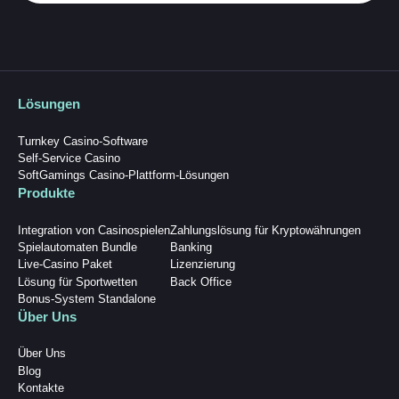
Lösungen
Turnkey Casino-Software
Self-Service Casino
SoftGamings Casino-Plattform-Lösungen
Produkte
Integration von Casinospielen
Zahlungslösung für Kryptowährungen
Spielautomaten Bundle
Banking
Live-Casino Paket
Lizenzierung
Lösung für Sportwetten
Back Office
Bonus-System Standalone
Über Uns
Über Uns
Blog
Kontakte