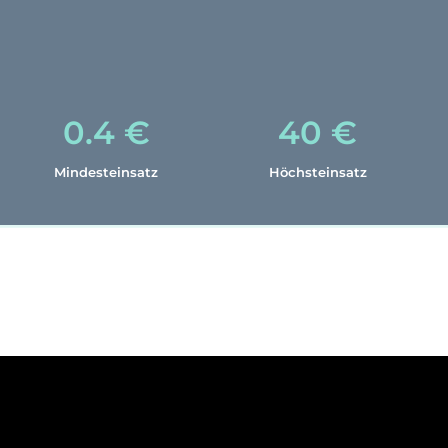
0.4 €
40 €
Mindesteinsatz
Höchsteinsatz