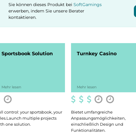
Sie können dieses Produkt bei
SoftGamings
erwerben, indem Sie unsere Berater
kontaktieren.
Sportsbook Solution
Turnkey Casino
Mehr lesen
Mehr lesen
ll control: your sportsbook, your
Bietet umfangreiche
les.Launch multiple projects
Anpassungsmöglichkeiten,
th one solution.
einschließlich Design und
Funktionalitäten.