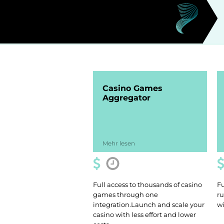
Casino Games
Aggregator
Mehr lesen
Full access to thousands of casino
Fu
games through one
ru
integration.Launch and scale your
wi
casino with less effort and lower