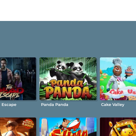
 Escape
Panda Panda
Cake Valley