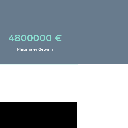
4800000 €
Maximaler Gewinn