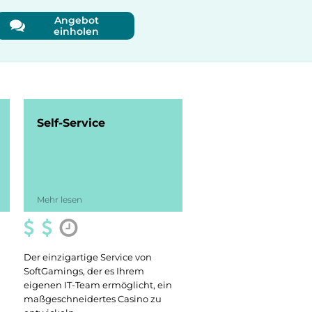
Angebot
einholen
Self-Service
Mehr lesen
Der einzigartige Service von
SoftGamings, der es Ihrem
eigenen IT-Team ermöglicht, ein
maßgeschneidertes Casino zu