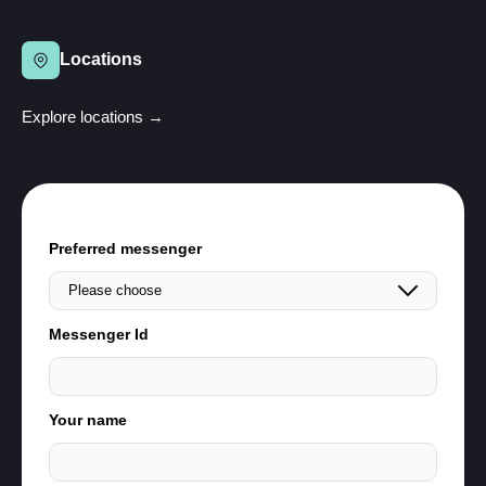
Locations
Explore locations →
Preferred messenger
Messenger Id
Your name