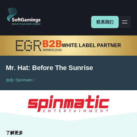
联系我们
WHITE LABEL PARTNER
Mr. Hat: Before The Sunrise
游戏
/
Spinmatic
/
了解更多