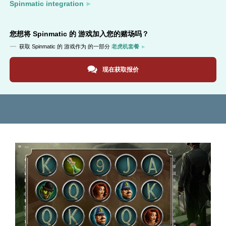
Spinmatic integration
您想将
Spinmatic
的 游戏加入您的赌场吗？
获取
Spinmatic
的 游戏作为 的一部分
老虎机套餐
现在获取报价