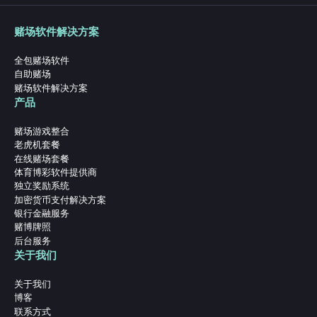
赌场软件解决方案
全包赌场软件
自助赌场
赌场软件解决方案
产品
赌场游戏整合
老虎机套餐
在线赌场套餐
体育博彩软件提供商
独立奖励系统
加密货币支付解决方案
银行金融服务
赌博牌照
后台服务
关于我们
关于我们
博客
联系方式