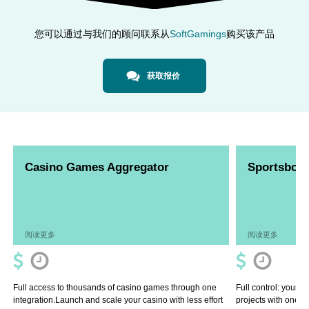
您可以通过与我们的顾问联系从
SoftGamings
购买该产品
获取报价
Casino Games Aggregator
Sportsbook
阅读更多
阅读更多
Full access to thousands of casino games through one
Full control: your 
integration.Launch and scale your casino with less effort
projects with one so