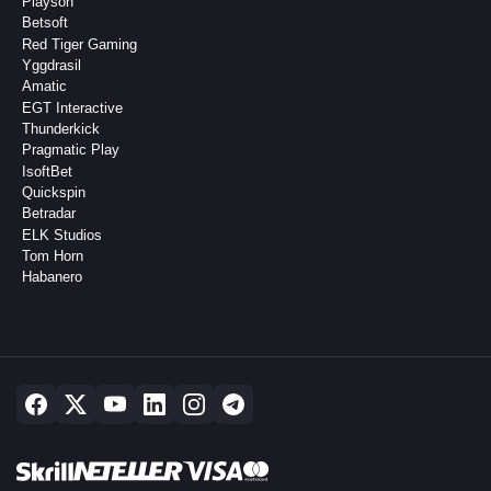
Playson
Betsoft
Red Tiger Gaming
Yggdrasil
Amatic
EGT Interactive
Thunderkick
Pragmatic Play
IsoftBet
Quickspin
Betradar
ELK Studios
Tom Horn
Habanero