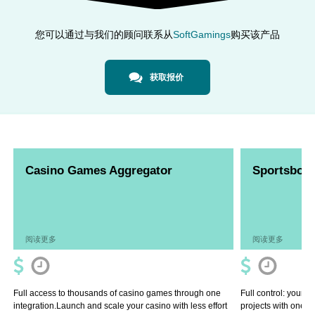
您可以通过与我们的顾问联系从
SoftGamings
购买该产品
获取报价
Casino Games Aggregator
Sportsbook
阅读更多
阅读更多
Full access to thousands of casino games through one
Full control: your 
integration.Launch and scale your casino with less effort
projects with one so