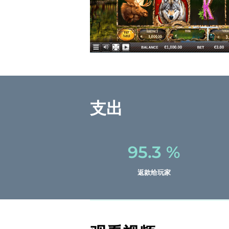
支出
95.3 %
返款给玩家