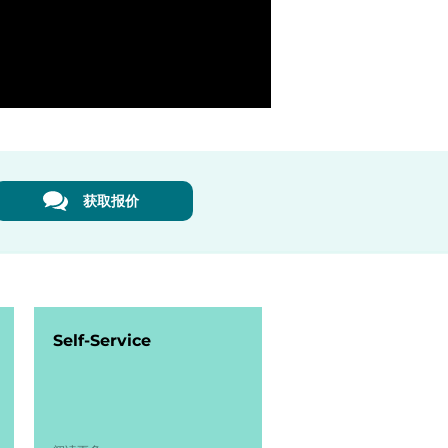
获取报价
Self-Service