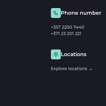
Phone number
+357 2200 7440
+371 23 201 221
Locations
Explore locations →