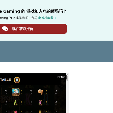
e Gaming
的 游戏加入您的赌场吗？
aming
的 游戏作为 的一部分
老虎机套餐
现在获取报价