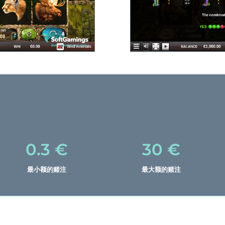
0.3 €
30 €
最小额的赌注
最大额的赌注