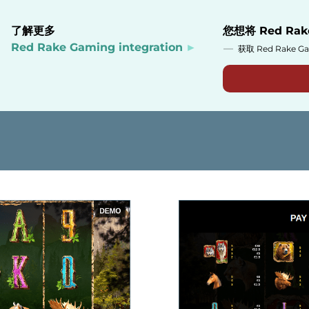
了解更多
您想将
Red Rak
Red Rake Gaming integration
获取
Red Rake G