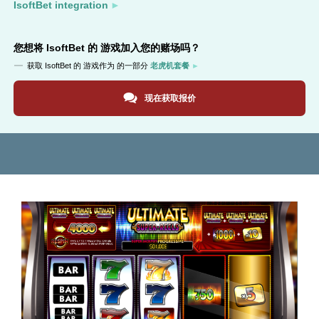
IsoftBet integration
您想将
IsoftBet
的 游戏加入您的赌场吗？
获取
IsoftBet
的 游戏作为 的一部分
老虎机套餐
现在获取报价