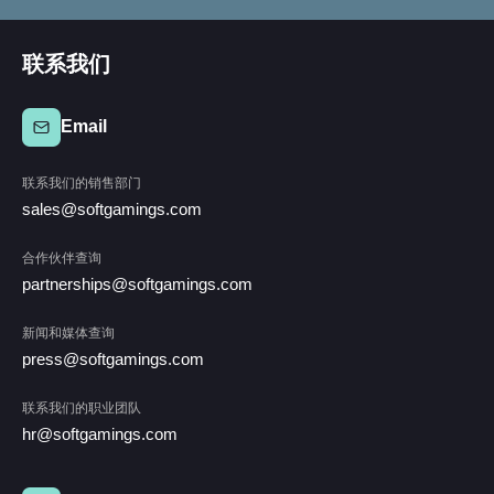
联系我们
Email
联系我们的销售部门
sales@softgamings.com
合作伙伴查询
partnerships@softgamings.com
新闻和媒体查询
press@softgamings.com
联系我们的职业团队
hr@softgamings.com