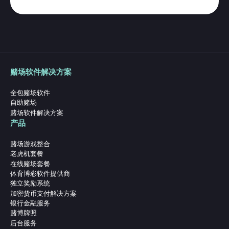
赌场软件解决方案
全包赌场软件
自助赌场
赌场软件解决方案
产品
赌场游戏整合
老虎机套餐
在线赌场套餐
体育博彩软件提供商
独立奖励系统
加密货币支付解决方案
银行金融服务
赌博牌照
后台服务