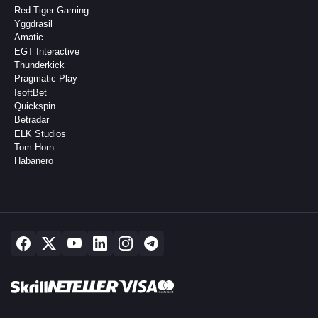
Red Tiger Gaming
Yggdrasil
Amatic
EGT Interactive
Thunderkick
Pragmatic Play
IsoftBet
Quickspin
Betradar
ELK Studios
Tom Horn
Habanero