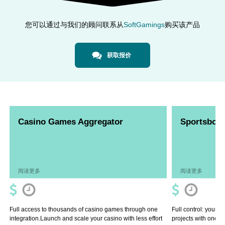
您可以通过与我们的顾问联系从
SoftGamings
购买该产品
获取报价
Casino Games Aggregator
Sportsbook
阅读更多
阅读更多
Full access to thousands of casino games through one
Full control: your 
integration.Launch and scale your casino with less effort
projects with one so