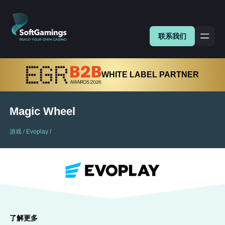
联系我们
WHITE LABEL PARTNER
Magic Wheel
游戏
/
Evoplay
/
了解更多