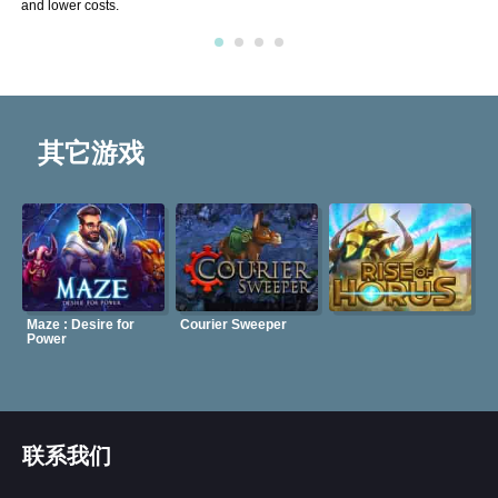
and lower costs.
其它游戏
Maze : Desire for
Courier Sweeper
Power
联系我们