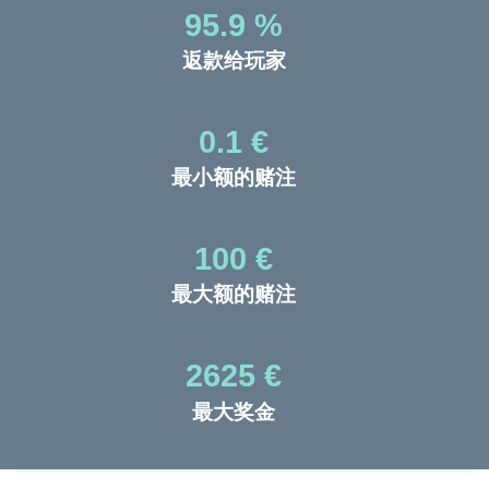
95.9 %
返款给玩家
0.1 €
最小额的赌注
100 €
最大额的赌注
2625 €
最大奖金