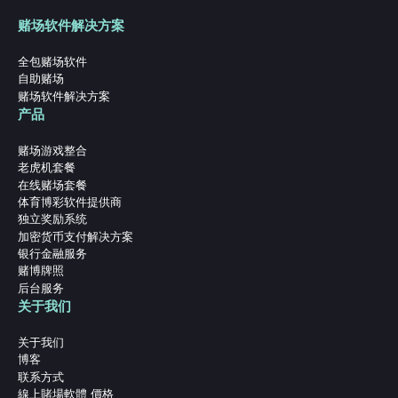
赌场软件解决方案
全包赌场软件
自助赌场
赌场软件解决方案
产品
赌场游戏整合
老虎机套餐
在线赌场套餐
体育博彩软件提供商
独立奖励系统
加密货币支付解决方案
银行金融服务
赌博牌照
后台服务
关于我们
关于我们
博客
联系方式
線上賭場軟體 價格