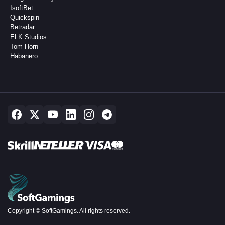
IsoftBet
Quickspin
Betradar
ELK Studios
Tom Horn
Habanero
Copyright © SoftGamings. All rights reserved.