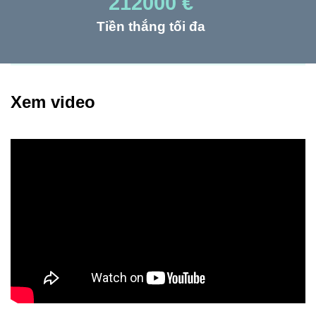
212000 €
Tiền thắng tối đa
Xem video