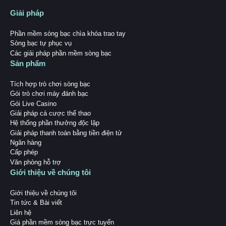
Giải pháp
Phần mềm sòng bạc chìa khóa trao tay
Sòng bạc tự phục vụ
Các giải pháp phần mềm sòng bạc
Sản phẩm
Tích hợp trò chơi sòng bạc
Gói trò chơi máy đánh bạc
Gói Live Casino
Giải pháp cá cược thể thao
Hệ thống phần thưởng độc lập
Giải pháp thanh toán bằng tiền điện tử
Ngân hàng
Cấp phép
Văn phòng hỗ trợ
Giới thiệu về chúng tôi
Giới thiệu về chúng tôi
Tin tức & Bài viết
Liên hệ
Giá phần mềm sòng bạc trực tuyến