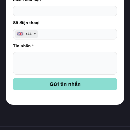
Số điện thoại
+44
Tin nhắn
*
Gửi tin nhắn