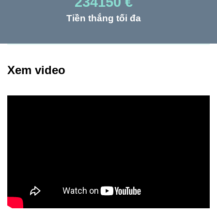
234150 €
Tiền thắng tối đa
Xem video