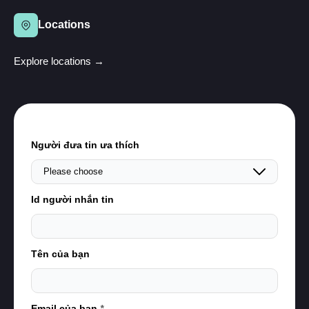
Locations
Explore locations →
Người đưa tin ưa thích
Id người nhắn tin
Tên của bạn
Email của bạn
*