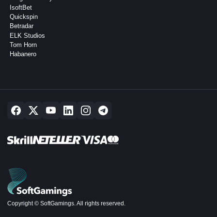
IsoftBet
Quickspin
Betradar
ELK Studios
Tom Horn
Habanero
Copyright © SoftGamings. All rights reserved.