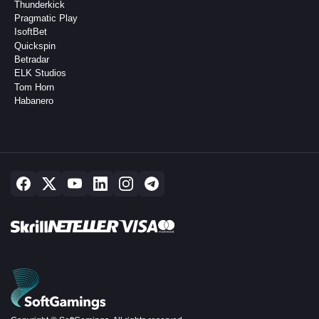
Thunderkick
Pragmatic Play
IsoftBet
Quickspin
Betradar
ELK Studios
Tom Horn
Habanero