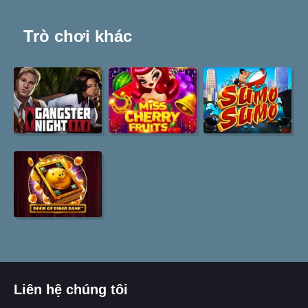
Trò chơi khác
Liên hệ chúng tôi