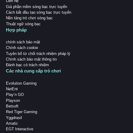
Liên hệ
Giá phần mềm sòng bạc trực tuyến
Cách bắt đầu tạo sòng bạc trực tuyến
Nền tảng trò chơi sòng bạc
Thuật ngữ sòng bạc
Hợp pháp
chính sách bảo mật
Chính sách cookie
Tuyên bố từ chối trách nhiệm pháp lý
Chính sách bảo mật thông tin
Đánh bạc có trách nhiệm
Các nhà cung cấp trò chơi
Evolution Gaming
NetEnt
Play’n GO
Playson
Betsoft
Red Tiger Gaming
Yggdrasil
Amatic
EGT Interactive