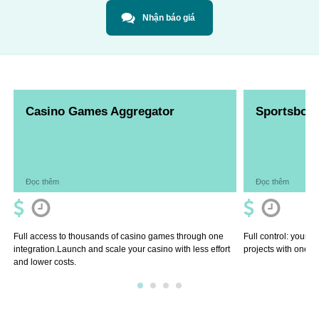
Nhận báo giá
Casino Games Aggregator
Sportsbook
Đọc thêm
Đọc thêm
Full access to thousands of casino games through one
Full control: your 
integration.Launch and scale your casino with less effort
projects with one so
and lower costs.