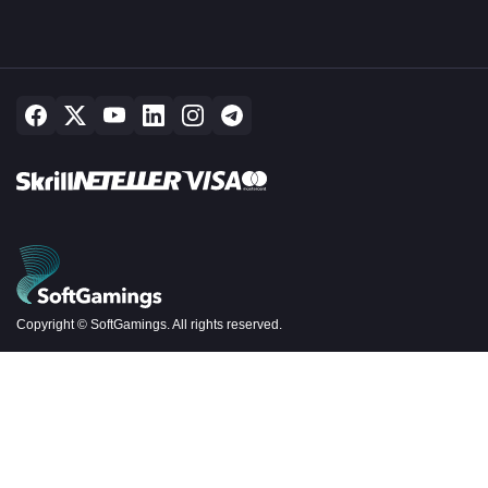
Copyright © SoftGamings. All rights reserved.
+357 2200 7440
+371 23 201 221
info@softgamings.com