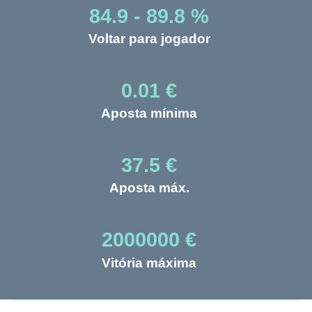
84.9 - 89.8 %
Voltar para jogador
0.01 €
Aposta mínima
37.5 €
Aposta máx.
2000000 €
Vitória máxima