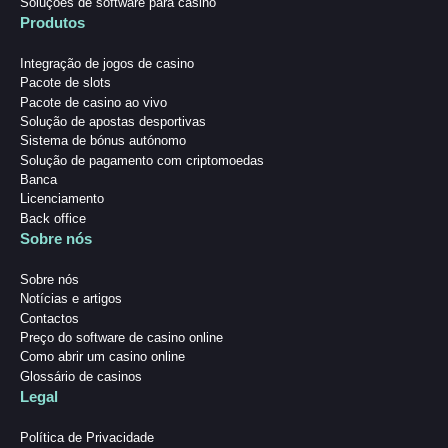
Soluções de software para casino
Produtos
Integração de jogos de casino
Pacote de slots
Pacote de casino ao vivo
Solução de apostas desportivas
Sistema de bónus autónomo
Solução de pagamento com criptomoedas
Banca
Licenciamento
Back office
Sobre nós
Sobre nós
Notícias e artigos
Contactos
Preço do software de casino online
Como abrir um casino online
Glossário de casinos
Legal
Política de Privacidade