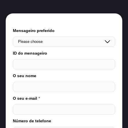
Mensageiro preferido
ID do mensageiro
O seu nome
O seu e-mail
*
Número de telefone