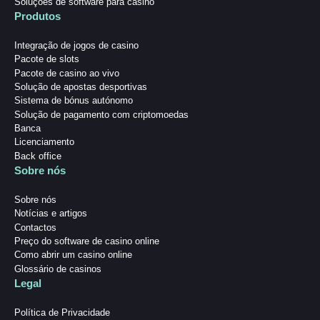
Soluções de software para casino
Produtos
Integração de jogos de casino
Pacote de slots
Pacote de casino ao vivo
Solução de apostas desportivas
Sistema de bónus autónomo
Solução de pagamento com criptomoedas
Banca
Licenciamento
Back office
Sobre nós
Sobre nós
Notícias e artigos
Contactos
Preço do software de casino online
Como abrir um casino online
Glossário de casinos
Legal
Política de Privacidade