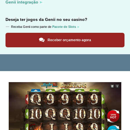
Genii integração
Deseja ter jogos da
Genii
no seu casino?
Receba
Genii
como parte de
Pacote de Slots
Receber orçamento agora