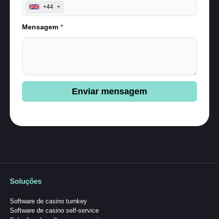
+44
Mensagem
*
Enviar mensagem
Soluções
Software de casino turnkey
Software de casino self-service