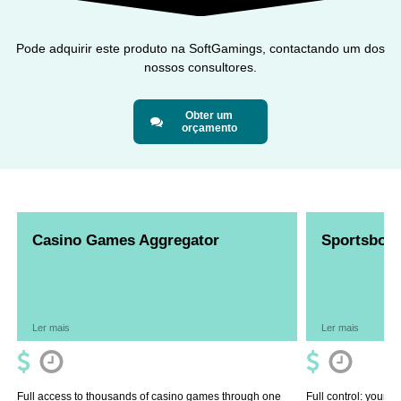
Pode adquirir este produto na SoftGamings, contactando um dos
nossos consultores.
Obter um
orçamento
Casino Games Aggregator
Sportsbook
Ler mais
Ler mais
Full access to thousands of casino games through one
Full control: your 