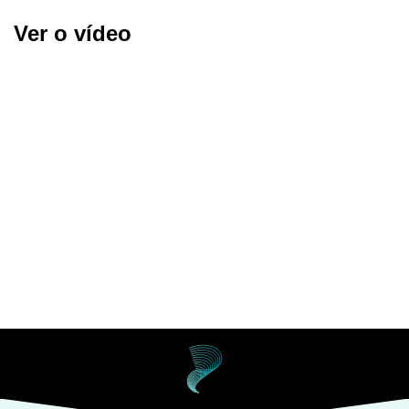
Ver o vídeo