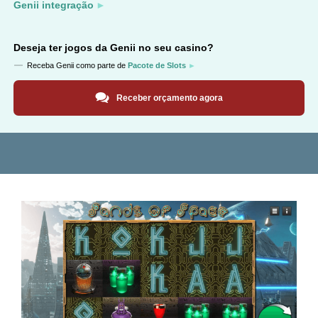
Genii integração
Deseja ter jogos da
Genii
no seu casino?
Receba
Genii
como parte de
Pacote de Slots
Receber orçamento agora