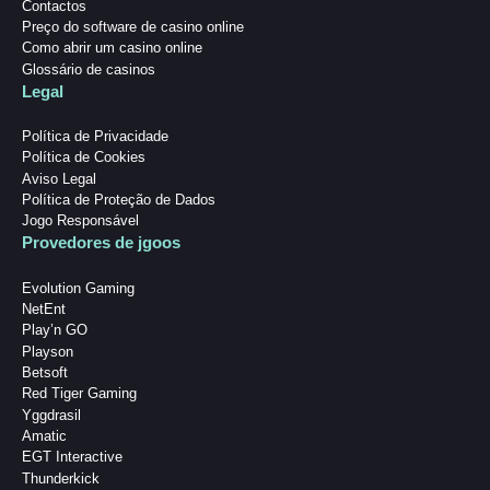
Contactos
Preço do software de casino online
Como abrir um casino online
Glossário de casinos
Legal
Política de Privacidade
Política de Cookies
Aviso Legal
Política de Proteção de Dados
Jogo Responsável
Provedores de jgoos
Evolution Gaming
NetEnt
Play’n GO
Playson
Betsoft
Red Tiger Gaming
Yggdrasil
Amatic
EGT Interactive
Thunderkick