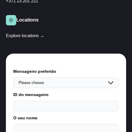
+371 23 201 221
Locations
Explore locations →
Mensageiro preferido
ID do mensageiro
O seu nome