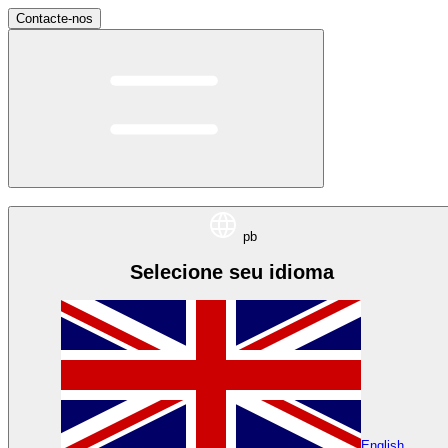
Contacte-nos
pb
Selecione seu idioma
English