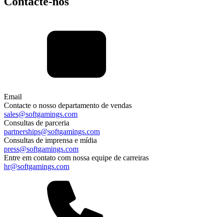
Contacte-nos
Email
Contacte o nosso departamento de vendas
sales@softgamings.com
Consultas de parceria
partnerships@softgamings.com
Consultas de imprensa e mídia
press@softgamings.com
Entre em contato com nossa equipe de carreiras
hr@softgamings.com