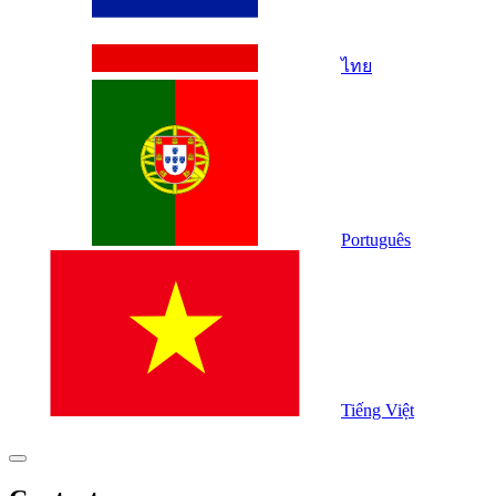
ไทย
Português
Tiếng Việt