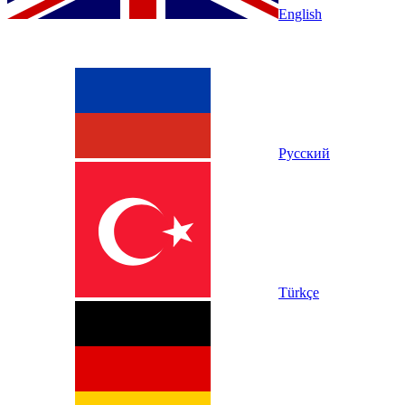
English
Русский
Türkçe