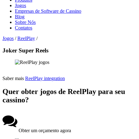
Jogos
Empresas de Software de Cassino
Blog
Sobre Nós
Contatos
Jogos
/
ReelPlay
/
Joker Super Reels
Saber mais
ReelPlay integration
Quer obter jogos de
ReelPlay
para seu
cassino?
Obter um orçamento agora