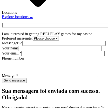
Locations
Explore locations →
I am interested in getting REELPLAY games for my casino
Preferred messenger
Messenger Id
Your name
Your email
*
Phone number
Message
*
Send message
Sua mensagem foi enviada com sucesso.
Obrigado!
Nosso gerente entrará em contato com você dentro das próximas 24