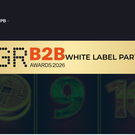
PB
WHITE LABEL PA