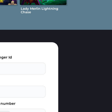
Lady Merlin Lightning
Chase
ger Id
 number