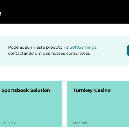
Pode adquirir este produto na
SoftGamings
,
contactando um dos nossos consultores.
Sportsbook Solution
Turnkey Casino
Ler mais
Ler mais