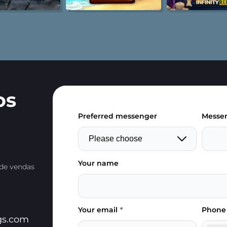
os
Preferred messenger
Messen
Your name
de vendas
Your email
*
Phone
gs.com