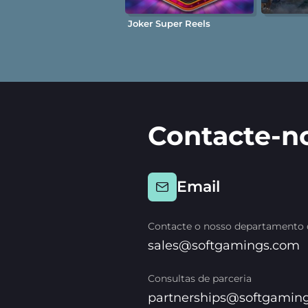
Joker Super Reels
Contacte-n
Email
Contacte o nosso departamento 
sales@softgamings.com
Consultas de parceria
partnerships@softgamin