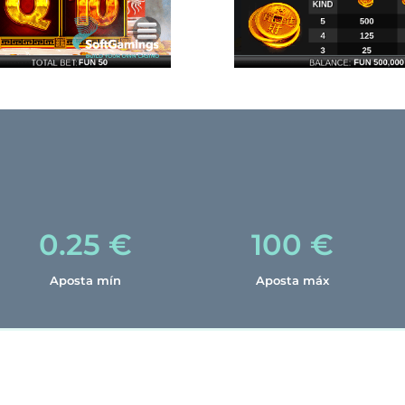
0.25 €
100 €
Aposta mín
Aposta máx