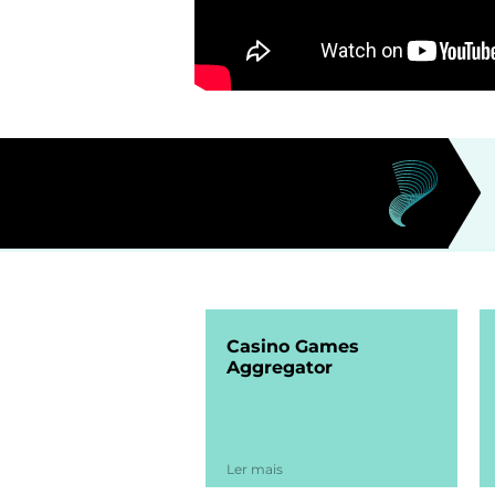
Casino Games
Aggregator
Ler mais