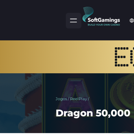
Jogos
/
ReelPlay
/
Dragon 50,000