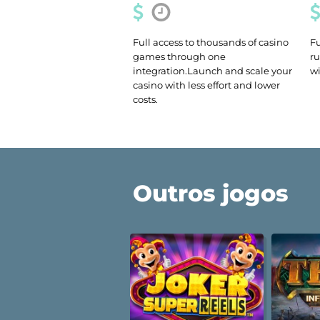
Full access to thousands of casino
Fu
games through one
ru
integration.Launch and scale your
wi
casino with less effort and lower
costs.
Outros jogos