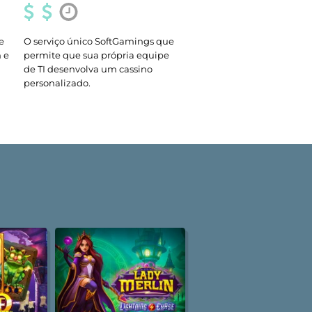
e
O serviço único SoftGamings que
 e
permite que sua própria equipe
de TI desenvolva um cassino
personalizado.