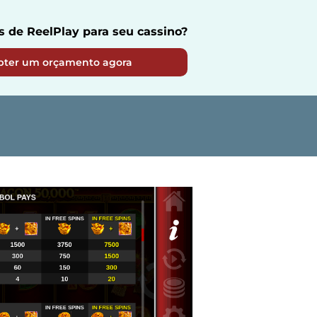
os de
ReelPlay
para seu cassino?
bter um orçamento agora