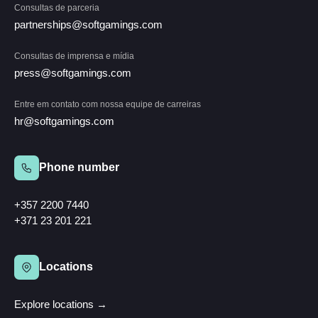
Consultas de parceria
partnerships@softgamings.com
Consultas de imprensa e mídia
press@softgamings.com
Entre em contato com nossa equipe de carreiras
hr@softgamings.com
Phone number
+357 2200 7440
+371 23 201 221
Locations
Explore locations →