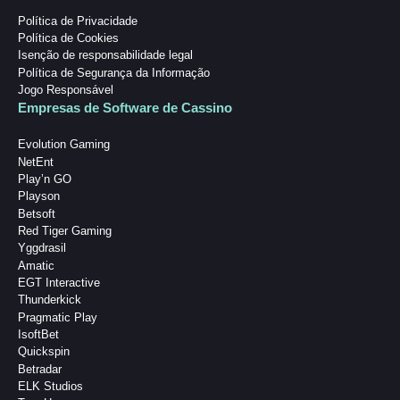
Política de Privacidade
Política de Cookies
Isenção de responsabilidade legal
Política de Segurança da Informação
Jogo Responsável
Empresas de Software de Cassino
Evolution Gaming
NetEnt
Play’n GO
Playson
Betsoft
Red Tiger Gaming
Yggdrasil
Amatic
EGT Interactive
Thunderkick
Pragmatic Play
IsoftBet
Quickspin
Betradar
ELK Studios