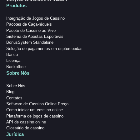
Produtos
Integração de Jogos de Cassino
Pacotes de Caça-níqueis
Pacote de Cassino ao Vivo
Sistema de Apostas Esportivas
BonusSystem Standalone
Solução de pagamentos em criptomoedas
Banco
Licença
Backoffice
Sobre Nós
Sobre Nós
Blog
Contatos
Software de Cassino Online Preço
Como iniciar um cassino online
Plataforma de jogos de cassino
API de cassino online
Glossário de cassino
Jurídica