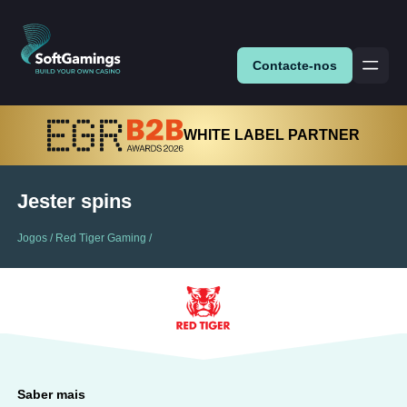
Contacte-nos
WHITE LABEL PARTNER
Jester spins
Jogos
/
Red Tiger Gaming
/
Saber mais