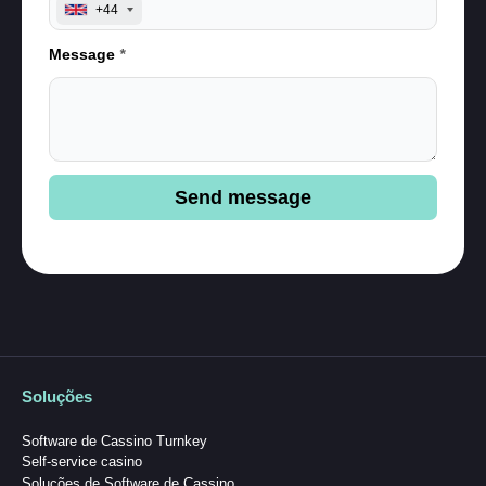
+44
Message
*
Send message
Soluções
Software de Cassino Turnkey
Self-service casino
Soluções de Software de Cassino