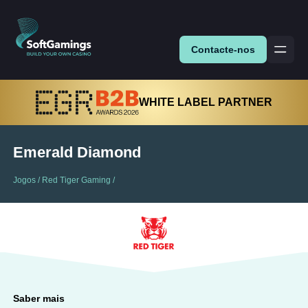
Contacte-nos
WHITE LABEL PARTNER
Emerald Diamond
Jogos
/
Red Tiger Gaming
/
Saber mais