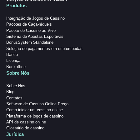
Produtos
Integração de Jogos de Cassino
Pacotes de Caça-níqueis
Pacote de Cassino ao Vivo
Sistema de Apostas Esportivas
BonusSystem Standalone
Solução de pagamentos em criptomoedas
Banco
Licença
Backoffice
Sobre Nós
Sobre Nós
Blog
Contatos
Software de Cassino Online Preço
Como iniciar um cassino online
Plataforma de jogos de cassino
API de cassino online
Glossário de cassino
Jurídica