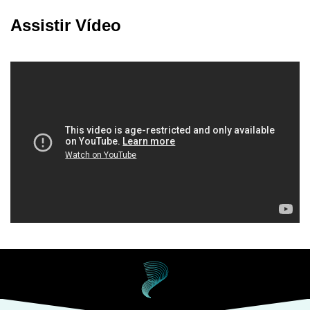
Assistir Vídeo