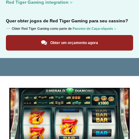
Red Tiger Gaming integration
Quer obter jogos de
Red Tiger Gaming
para seu cassino?
Obter
Red Tiger Gaming
como parte de
Pacotes de Caça-níqueis
Obter um orçamento agora