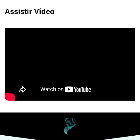
Assistir Vídeo