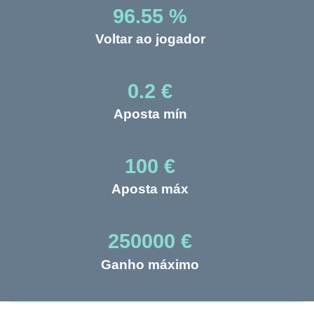
96.55 %
Voltar ao jogador
0.2 €
Aposta mín
100 €
Aposta máx
250000 €
Ganho máximo