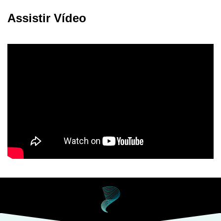
Assistir Vídeo