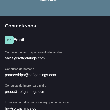
Mötley Crüe
Contacte-nos
Email
Contacte o nosso departamento de vendas
sales@softgamings.com
Consultas de parceria
partnerships@softgamings.com
Consultas de imprensa e mídia
press@softgamings.com
Entre em contato com nossa equipe de carreiras
hr@softgamings.com