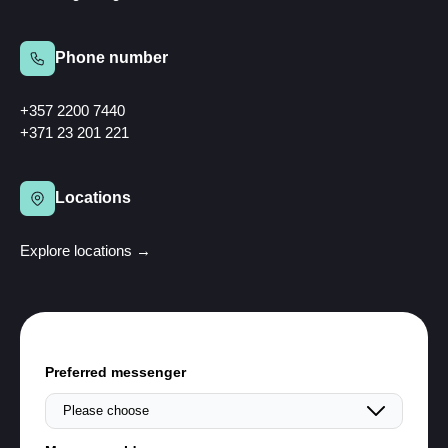
Phone number
+357 2200 7440
+371 23 201 221
Locations
Explore locations →
Preferred messenger