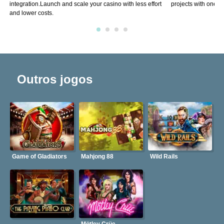
integration.Launch and scale your casino with less effort
projects with one so
and lower costs.
Outros jogos
Game of Gladiators
Mahjong 88
Wild Rails