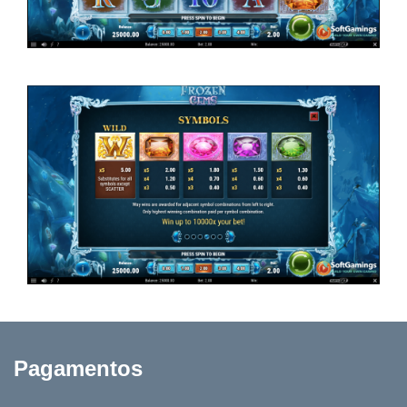
Pagamentos