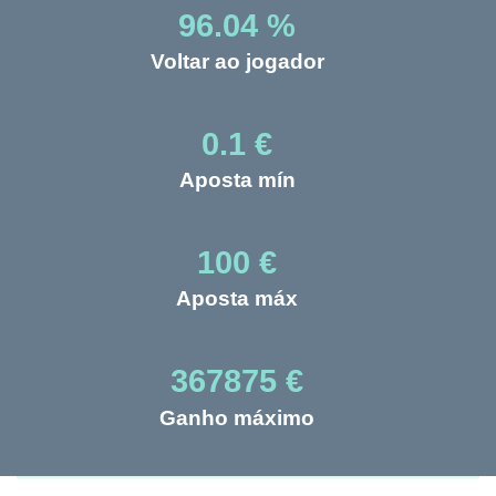
96.04 %
Voltar ao jogador
0.1 €
Aposta mín
100 €
Aposta máx
367875 €
Ganho máximo