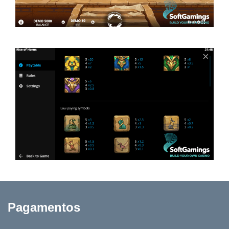
Pagamentos