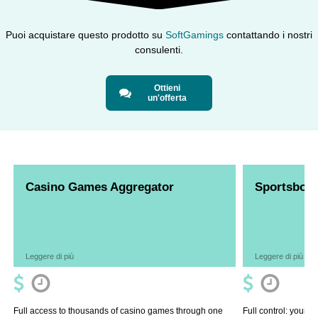
Puoi acquistare questo prodotto su
SoftGamings
contattando i nostri
consulenti.
Ottieni
un'offerta
Casino Games Aggregator
Sportsbook
Leggere di più
Leggere di più
Full access to thousands of casino games through one
Full control: your 