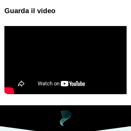
Guarda il video