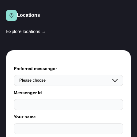
Locations
Explore locations →
Preferred messenger
Messenger Id
Your name