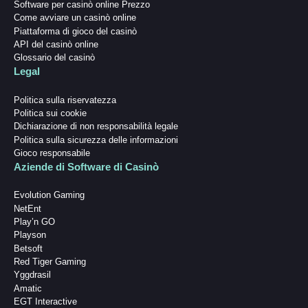
Software per casinò online Prezzo
Come avviare un casinò online
Piattaforma di gioco del casinò
API del casinò online
Glossario del casinò
Legal
Politica sulla riservatezza
Politica sui cookie
Dichiarazione di non responsabilità legale
Politica sulla sicurezza delle informazioni
Gioco responsabile
Aziende di Software di Casinò
Evolution Gaming
NetEnt
Play’n GO
Playson
Betsoft
Red Tiger Gaming
Yggdrasil
Amatic
EGT Interactive