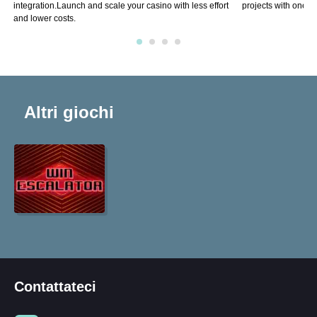
integration.Launch and scale your casino with less effort
projects with one so
and lower costs.
Altri giochi
Contattateci