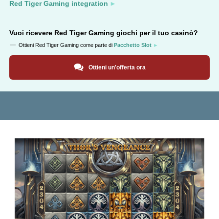
Red Tiger Gaming integration
Vuoi ricevere
Red Tiger Gaming
giochi per il tuo casinò?
Ottieni
Red Tiger Gaming
come parte di
Pacchetto Slot
Ottieni un'offerta ora