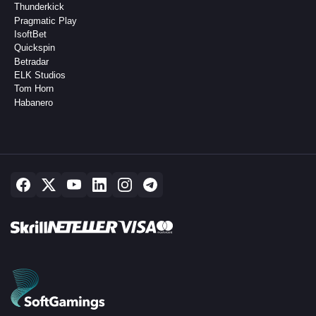
Thunderkick
Pragmatic Play
IsoftBet
Quickspin
Betradar
ELK Studios
Tom Horn
Habanero