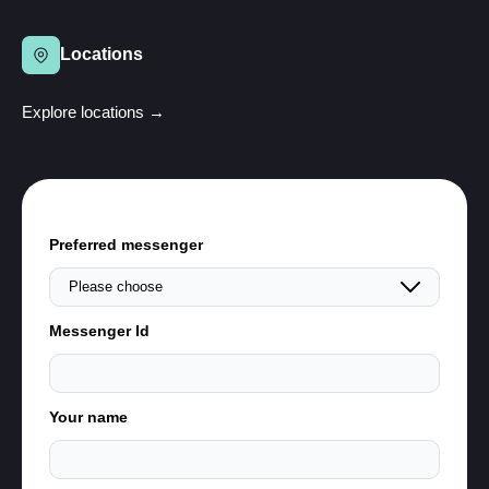
Locations
Explore locations →
Preferred messenger
Messenger Id
Your name