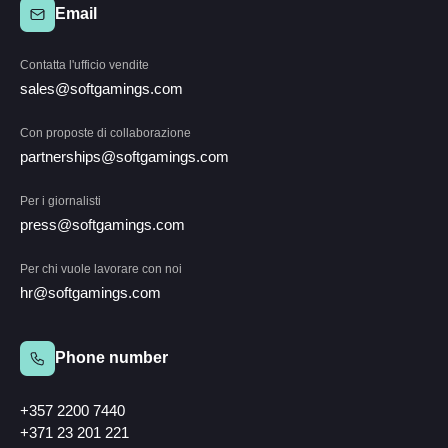
Email
Contatta l'ufficio vendite
sales@softgamings.com
Con proposte di collaborazione
partnerships@softgamings.com
Per i giornalisti
press@softgamings.com
Per chi vuole lavorare con noi
hr@softgamings.com
Phone number
+357 2200 7440
+371 23 201 221