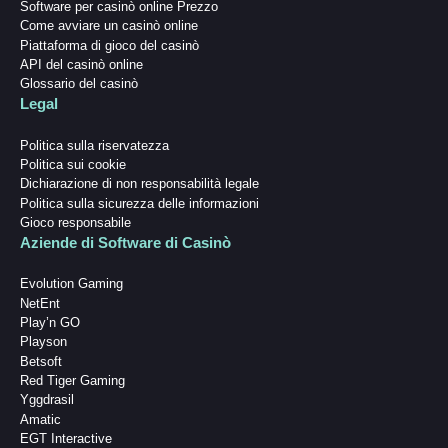
Software per casinò online Prezzo
Come avviare un casinò online
Piattaforma di gioco del casinò
API del casinò online
Glossario del casinò
Legal
Politica sulla riservatezza
Politica sui cookie
Dichiarazione di non responsabilità legale
Politica sulla sicurezza delle informazioni
Gioco responsabile
Aziende di Software di Casinò
Evolution Gaming
NetEnt
Play’n GO
Playson
Betsoft
Red Tiger Gaming
Yggdrasil
Amatic
EGT Interactive