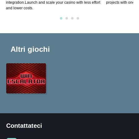
integration.Launch and scale your casino with less effort
projects with one so
and lower costs.
Altri giochi
Contattateci