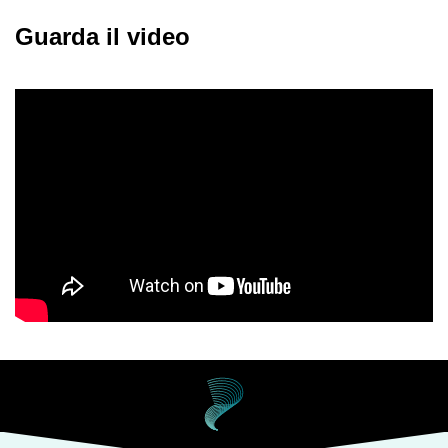
Guarda il video