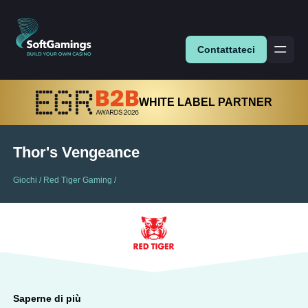
Contattateci
WHITE LABEL PARTNER
Thor's Vengeance
Giochi
/
Red Tiger Gaming
/
Saperne di più