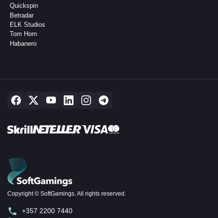
Quickspin
Betradar
ELK Studios
Tom Horn
Habanero
Copyright © SoftGamings. All rights reserved.
+357 2200 7440