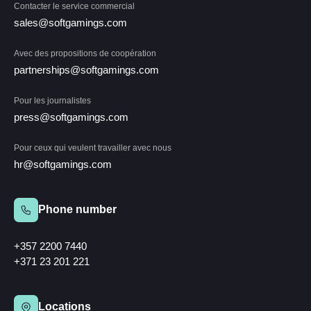
Contacter le service commercial
sales@softgamings.com
Avec des propositions de coopération
partnerships@softgamings.com
Pour les journalistes
press@softgamings.com
Pour ceux qui veulent travailler avec nous
hr@softgamings.com
Phone number
+357 2200 7440
+371 23 201 221
Locations