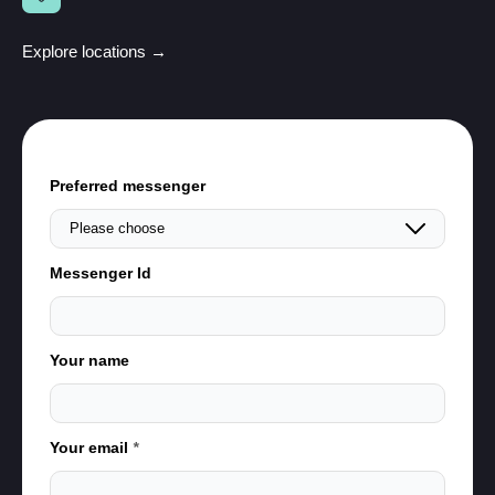
Explore locations →
Preferred messenger
Messenger Id
Your name
Your email
*