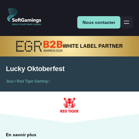
Nous contacter
WHITE LABEL PARTNER
Lucky Oktoberfest
Jeux
/
Red Tiger Gaming
/
En savoir plus