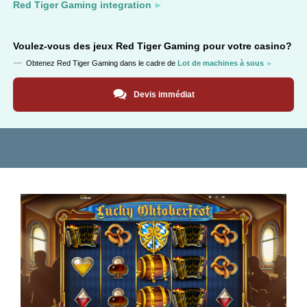
Red Tiger Gaming integration
Voulez-vous des jeux
Red Tiger Gaming
pour votre casino?
Obtenez
Red Tiger Gaming
dans le cadre de
Lot de machines à sous
Devis immédiat