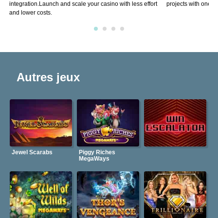
integration.Launch and scale your casino with less effort
projects with one so
and lower costs.
Autres jeux
Jewel Scarabs
Piggy Riches
MegaWays