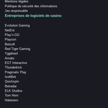
Mentions légales
Politique de sécurité des informations
Jeu responsable
Entreprises de logiciels de casino
Evolution Gaming
NetEnt
Play’n GO
Playson
Betsoft
Red Tiger Gaming
Yggdrasil
Amatic
EGT Interactive
Thunderkick
Pragmatic Play
IsoftBet
Quickspin
Betradar
ELK Studios
Tom Horn
Habanero