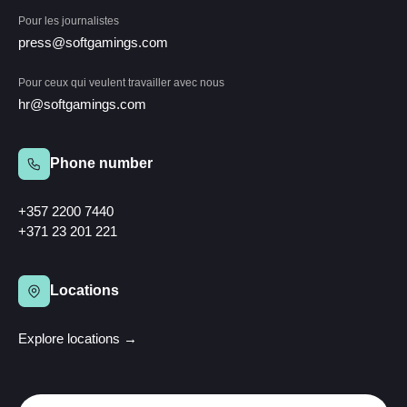
Pour les journalistes
press@softgamings.com
Pour ceux qui veulent travailler avec nous
hr@softgamings.com
Phone number
+357 2200 7440
+371 23 201 221
Locations
Explore locations →