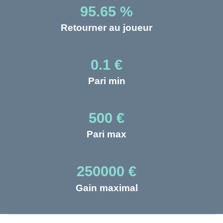
95.65 %
Retourner au joueur
0.1 €
Pari min
500 €
Pari max
250000 €
Gain maximal