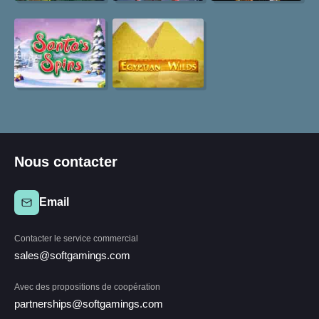
Nous contacter
Email
Contacter le service commercial
sales@softgamings.com
Avec des propositions de coopération
partnerships@softgamings.com