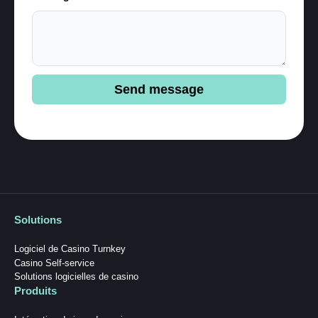
Send message
Solutions
Logiciel de Casino Turnkey
Casino Self-service
Solutions logicielles de casino
Produits