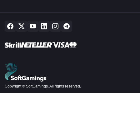
Copyright © SoftGamings. All rights reserved.
+357 2200 7440
+371 23 201 221
info@softgamings.com