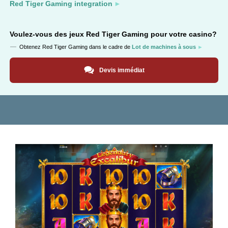
Red Tiger Gaming integration
Voulez-vous des jeux
Red Tiger Gaming
pour votre casino?
Obtenez
Red Tiger Gaming
dans le cadre de
Lot de machines à sous
Devis immédiat