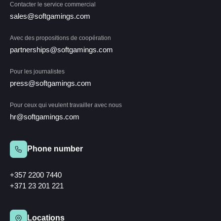
Contacter le service commercial
sales@softgamings.com
Avec des propositions de coopération
partnerships@softgamings.com
Pour les journalistes
press@softgamings.com
Pour ceux qui veulent travailler avec nous
hr@softgamings.com
Phone number
+357 2200 7440
+371 23 201 221
Locations