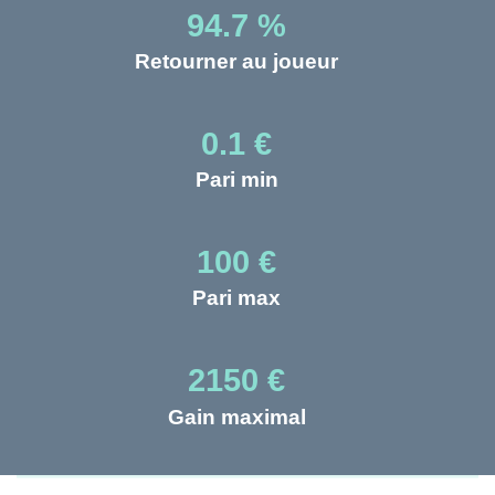
94.7 %
Retourner au joueur
0.1 €
Pari min
100 €
Pari max
2150 €
Gain maximal