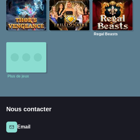
Regal Beasts
Plus de jeux
Nous contacter
Email