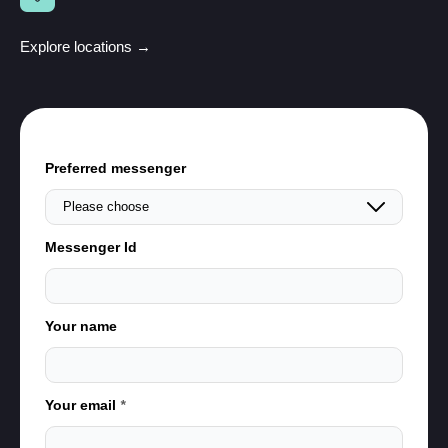
Explore locations →
Preferred messenger
Messenger Id
Your name
Your email
*