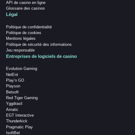
API de casino en ligne
Glossaire des casinos
Légal
Politique de confidentialité
Politique de cookies
Mentions légales
Politique de sécurité des informations
Jeu responsable
Entreprises de logiciels de casino
Evolution Gaming
NetEnt
Play’n GO
Playson
Betsoft
Red Tiger Gaming
Yggdrasil
Amatic
EGT Interactive
Thunderkick
Pragmatic Play
IsoftBet