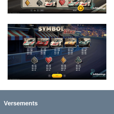
Versements