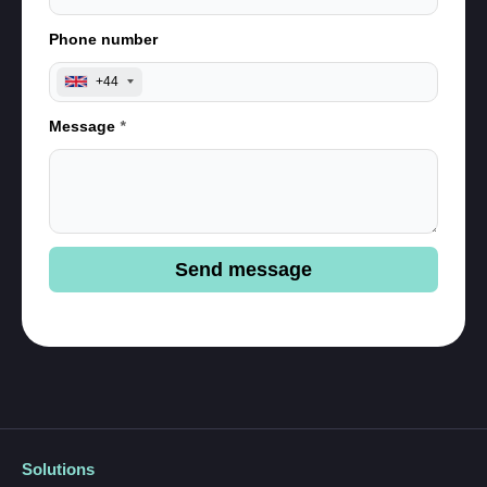
Phone number
+44
Message
*
Send message
Solutions