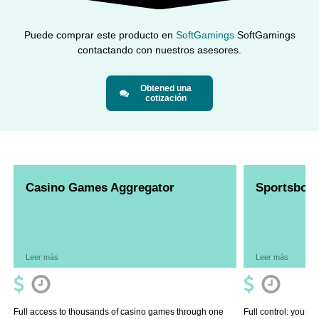
Puede comprar este producto en
SoftGamings
SoftGamings
contactando con nuestros asesores.
Obtened una
cotización
Casino Games Aggregator
Sportsbook
Leer más
Leer más
Full access to thousands of casino games through one
Full control: your 