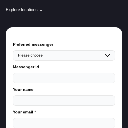
Explore locations →
Preferred messenger
Messenger Id
Your name
Your email
*