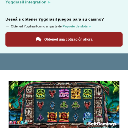
Yggdrasil integration
Deseáis obtener
Yggdrasil
juegos para su casino?
Obtened
Yggdrasil
como un parte de
Paquete de slots
Obtened una cotización ahora