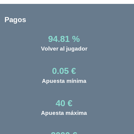
Pagos
94.81 %
Volver al jugador
0.05 €
Apuesta mínima
40 €
Apuesta máxima