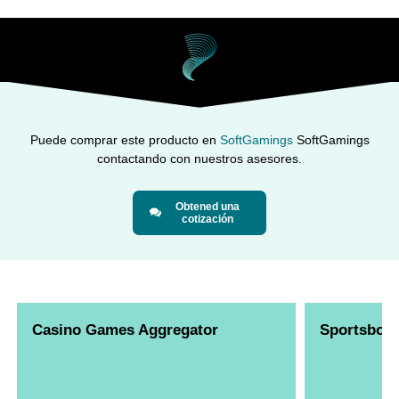
Puede comprar este producto en
SoftGamings
SoftGamings
contactando con nuestros asesores.
Obtened una
cotización
Casino Games Aggregator
Sportsbook