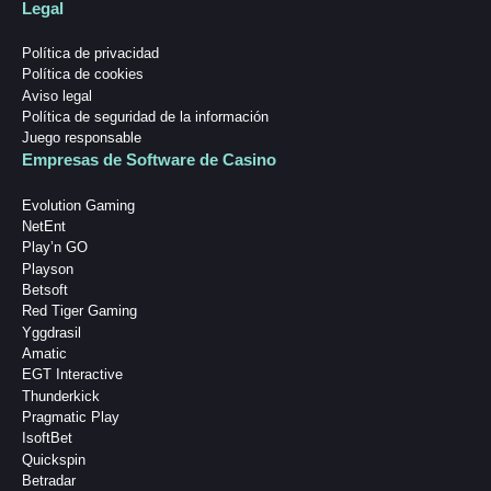
Legal
Política de privacidad
Política de cookies
Aviso legal
Política de seguridad de la información
Juego responsable
Empresas de Software de Casino
Evolution Gaming
NetEnt
Play’n GO
Playson
Betsoft
Red Tiger Gaming
Yggdrasil
Amatic
EGT Interactive
Thunderkick
Pragmatic Play
IsoftBet
Quickspin
Betradar