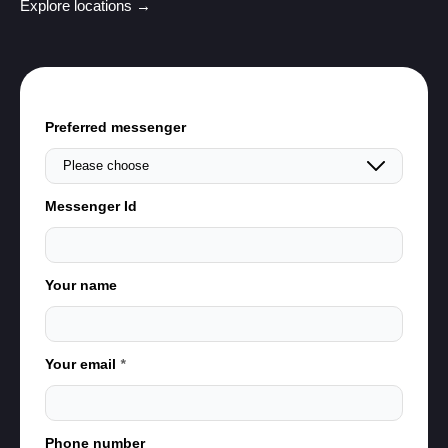
Explore locations →
Preferred messenger
Messenger Id
Your name
Your email
*
Phone number