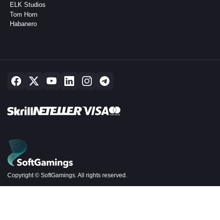
ELK Studios
Tom Horn
Habanero
Copyright © SoftGamings. All rights reserved.
+357 2200 7440
+371 23 201 221
info@softgamings.com