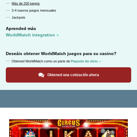
Más de 200 juegos
3-4 nuevos juegos mensuales
Jackpots
Aprended más
WorldMatch integration
Deseáis obtener
WorldMatch
juegos para su casino?
Obtened
WorldMatch
como un parte de
Paquete de slots
Obtened una cotización ahora