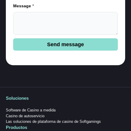
Message
*
Send message
Soluciones
Software de Casino a medida
Casino de autoservicio
Las soluciones de plataforma de casino de Softgamings
Productos