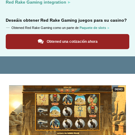
Red Rake Gaming integration
Deseáis obtener
Red Rake Gaming
juegos para su casino?
Obtened
Red Rake Gaming
como un parte de
Paquete de slots
Obtened una cotización ahora