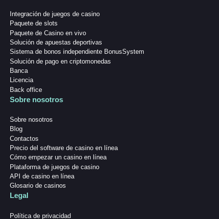
Integración de juegos de casino
Paquete de slots
Paquete de Casino en vivo
Solución de apuestas deportivas
Sistema de bonos independiente BonusSystem
Solución de pago en criptomonedas
Banca
Licencia
Back office
Sobre nosotros
Sobre nosotros
Blog
Contactos
Precio del software de casino en línea
Cómo empezar un casino en línea
Plataforma de juegos de casino
API de casino en línea
Glosario de casinos
Legal
Política de privacidad