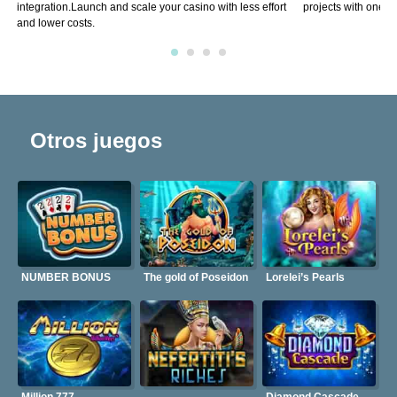
integration.Launch and scale your casino with less effort
projects with one so
and lower costs.
Otros juegos
NUMBER BONUS
The gold of Poseidon
Lorelei’s Pearls