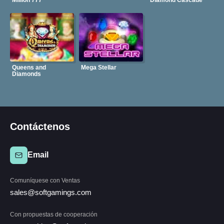
Million 777
Diamond Cascade
Queens and
Mega Stellar
Diamonds
Contáctenos
Email
Comuníquese con Ventas
sales@softgamings.com
Con propuestas de cooperación