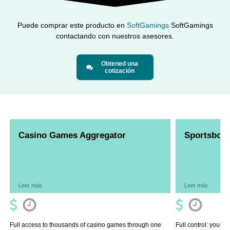
Puede comprar este producto en
SoftGamings
SoftGamings
contactando con nuestros asesores.
Obtened una
cotización
Casino Games Aggregator
Sportsbook
Leer más
Leer más
Full access to thousands of casino games through one
Full control: your 