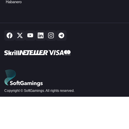
Habanero
Copyright © SoftGamings. All rights reserved.
+357 2200 7440
+371 23 201 221
info@softgamings.com