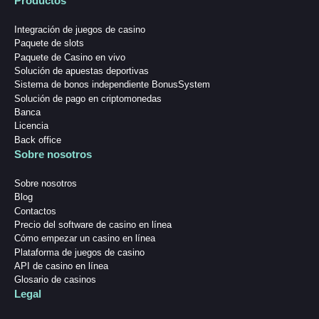
Productos
Integración de juegos de casino
Paquete de slots
Paquete de Casino en vivo
Solución de apuestas deportivas
Sistema de bonos independiente BonusSystem
Solución de pago en criptomonedas
Banca
Licencia
Back office
Sobre nosotros
Sobre nosotros
Blog
Contactos
Precio del software de casino en línea
Cómo empezar un casino en línea
Plataforma de juegos de casino
API de casino en línea
Glosario de casinos
Legal