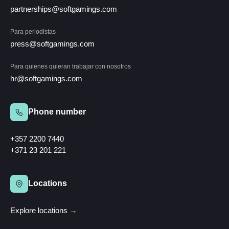
partnerships@softgamings.com
Para periodistas
press@softgamings.com
Para quienes quieran trabajar con nosotros
hr@softgamings.com
Phone number
+357 2200 7440
+371 23 201 221
Locations
Explore locations →